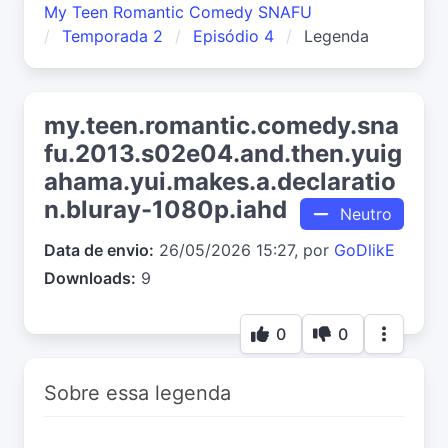
My Teen Romantic Comedy SNAFU
Temporada 2
Episódio 4
Legenda
my.teen.romantic.comedy.sna
fu.2013.s02e04.and.then.yuig
ahama.yui.makes.a.declaratio
n.bluray-1080p.iahd
Neutro
Data de envio:
26/05/2026 15:27, por
GoDlikE
Downloads:
9
0
0
Sobre essa legenda