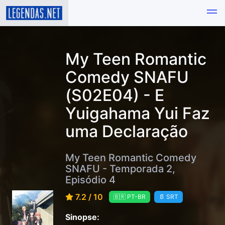
My Teen Romantic
Comedy SNAFU
(S02E04) - E
Yuigahama Yui Faz
uma Declaração
My Teen Romantic Comedy
SNAFU - Temporada 2,
Episódio 4
7.2 / 10
🇧🇷 PT-BR
📄 SRT
Sinopse: