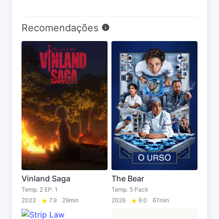
Recomendações
Vinland Saga
The Bear
Temp. 2 EP. 1
Temp. 5 Pack
2023
7.9
29min
2026
9.0
67min