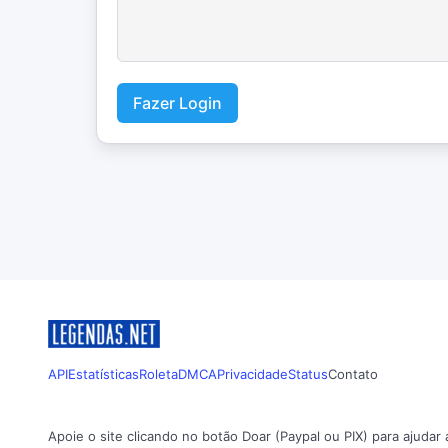
Fazer Login
API
Estatísticas
Roleta
DMCA
Privacidade
Status
Contato
Apoie o site clicando no botão Doar (Paypal ou PIX) para ajudar 