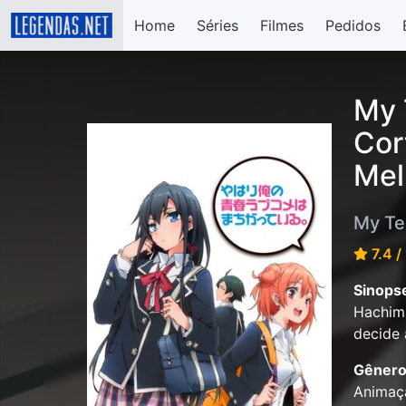
Home
Séries
Filmes
Pedidos
My 
Cor
Mel
My Te
7.4 /
Sinops
Hachima
decide 
Gênero
Animaç