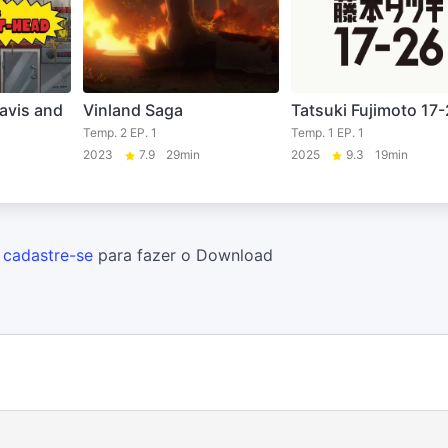
avis and
Vinland Saga
Tatsuki Fujimoto 17
Temp. 2 EP. 1
Temp. 1 EP. 1
2023
7.9
29min
2025
9.3
19min
u
cadastre-se
para fazer o Download