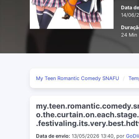
Data d
14/06/
Duraçã
24 Min
My Teen Romantic Comedy SNAFU
Tem
my.teen.romantic.comedy.s
o.the.curtain.on.each.stage.r
.festivaling.its.very.best.h
Data de envio:
13/05/2026 13:40, por
GoDl