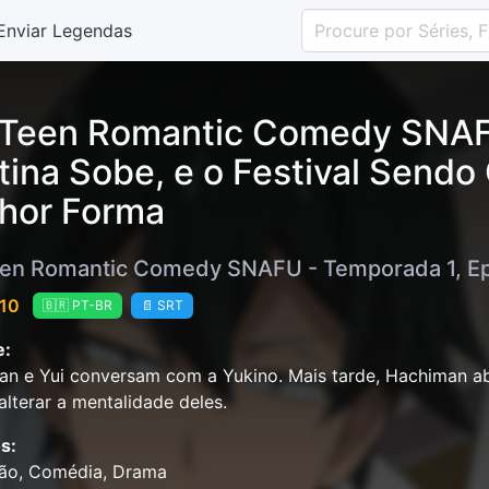
Enviar Legendas
Teen Romantic Comedy SNAFU
tina Sobe, e o Festival Sen
hor Forma
en Romantic Comedy SNAFU - Temporada 1, Ep
 10
🇧🇷 PT-BR
📄 SRT
e:
n e Yui conversam com a Yukino. Mais tarde, Hachiman ab
alterar a mentalidade deles.
s:
ão, Comédia, Drama