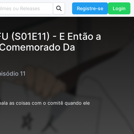
Registre-se
Login
 (S01E11) - E Então a
do Comemorado Da
isódio 11
ala as coisas com o comitê quando ele