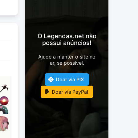
O Legendas.net não
possui anúncios!
Ajude a manter o site no
ar, se possivel.
Doar via PIX
Doar via PayPal