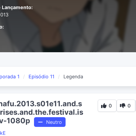
e Lançamento:
2013
o:
porada 1
Episódio 11
Legenda
nafu.2013.s01e11.and.s
0
0
ises.and.the.festival.is
dtv-1080p
Neutro
ikE