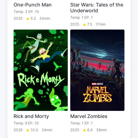
One-Punch Man
Star Wars: Tales of the
Underworld
Temp. 3 EP. 10
Temp. 1 EP. 1
2025
5.3
24min
2025
7.5
17min
Rick and Morty
Marvel Zombies
Temp. 9 EP. 10
Temp. 1 EP. 1
2026
10.0
24min
2025
6.4
38min