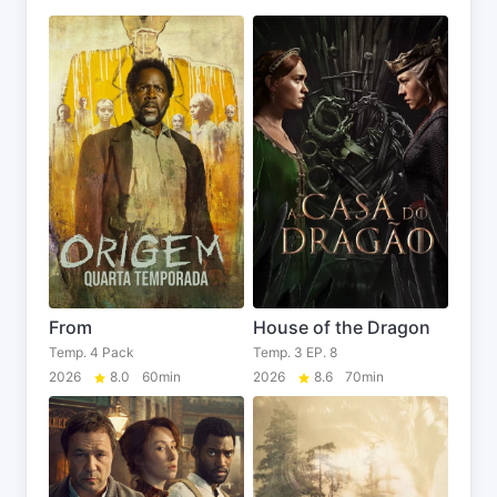
From
House of the Dragon
Temp. 4 Pack
Temp. 3 EP. 8
2026
8.0
60min
2026
8.6
70min