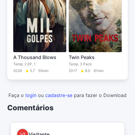
A Thousand Blows
Twin Peaks
Temp. 2 EP. 1
Temp. 3 Pack
2026
5.7
55min
2017
8.0
61min
Faça o
login
ou
cadastre-se
para fazer o Download
Comentários
Visitante