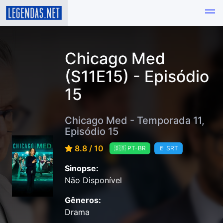
Chicago Med
(S11E15) - Episódio
15
Chicago Med - Temporada 11,
Episódio 15
8.8 / 10
🇧🇷 PT-BR
📄 SRT
Sinopse:
Não Disponível
Gêneros:
Drama