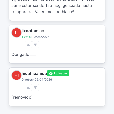
série estar sendo tão negligenciada nesta 
temporada. Valeu mesmo hiaua³
lixoatomico
1 voto
•
10/04/2026
▲
▼
Obrigado!!!!!!
hiuahiuahiua
Uploader
0 votos
•
06/04/2026
▲
▼
[removido]