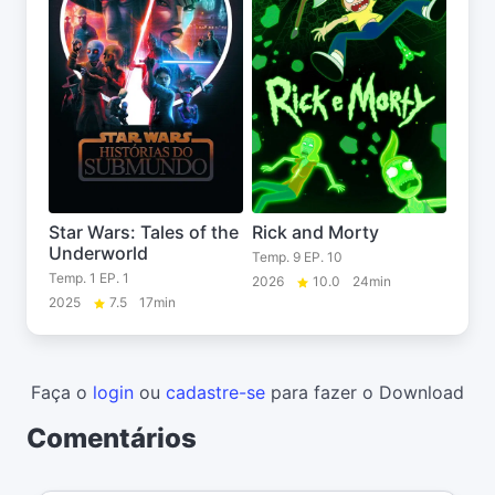
Star Wars: Tales of the
Rick and Morty
Underworld
Temp. 9 EP. 10
Temp. 1 EP. 1
2026
10.0
24min
2025
7.5
17min
Faça o
login
ou
cadastre-se
para fazer o Download
Comentários