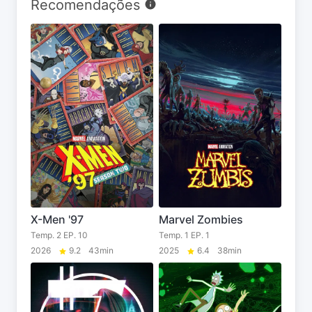
Recomendações
X-Men '97
Marvel Zombies
Temp. 2 EP. 10
Temp. 1 EP. 1
2026
9.2
43min
2025
6.4
38min