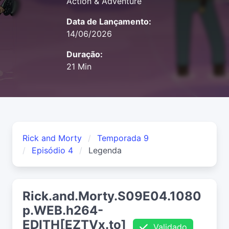
Action & Adventure
Data de Lançamento:
14/06/2026
Duração:
21 Min
Rick and Morty
Temporada 9
Episódio 4
Legenda
Rick.and.Morty.S09E04.1080
p.WEB.h264-
EDITH[EZTVx.to]
Validado