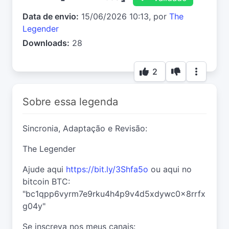
Data de envio:
15/06/2026 10:13, por
The
Legender
Downloads:
28
2
Sobre essa legenda
Sincronia, Adaptação e Revisão:
The Legender
Ajude aqui
https://bit.ly/3Shfa5o
ou aqui no
bitcoin BTC:
"bc1qpp6vyrm7e9rku4h4p9v4d5xdywc0x8rrfx
g04y"
Se inscreva nos meus canais: