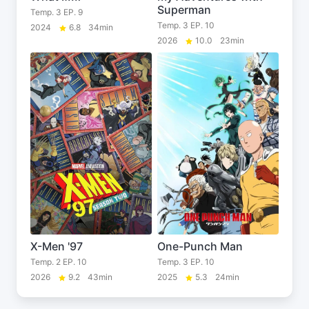
Superman
Temp. 3 EP. 9
Temp. 3 EP. 10
2024
6.8
34min
2026
10.0
23min
X-Men '97
One-Punch Man
Temp. 2 EP. 10
Temp. 3 EP. 10
2026
9.2
43min
2025
5.3
24min