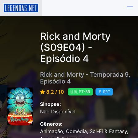
Rick and Morty
(S09E04) -
Episódio 4
Rick and Morty - Temporada 9,
Episódio 4
8.2 / 10
🇧🇷 PT-BR
📄 SRT
Sinopse:
Não Disponível
Gêneros:
Animação, Comédia, Sci-Fi & Fantasy,