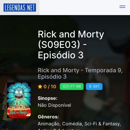
Rick and Morty
(S09E03) -
Episódio 3
Rick and Morty - Temporada 9,
Episódio 3
0 / 10
🇧🇷 PT-BR
📄 SRT
Sinopse:
Não Disponível
Gêneros:
Animação, Comédia, Sci-Fi & Fantasy,