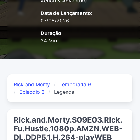
Action & Adventure
Data de Lançamento:
07/06/2026
Duração:
24 Min
Rick and Morty
Temporada 9
Episódio 3
Legenda
Rick.and.Morty.S09E03.Rick.
Fu.Hustle.1080p.AMZN.WEB-
DL.DDP5.1.H.264-playWEB