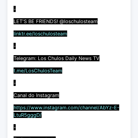
-
LET'S BE FRIENDS! @loschulosteam
linktr.ee/loschulosteam
-
Telegram: Los Chulos Daily News TV
t.me/LosChulosTeam
-
Canal do Instagram
https://www.instagram.com/channel/AbYz-E-
LtuR5gggD/
-