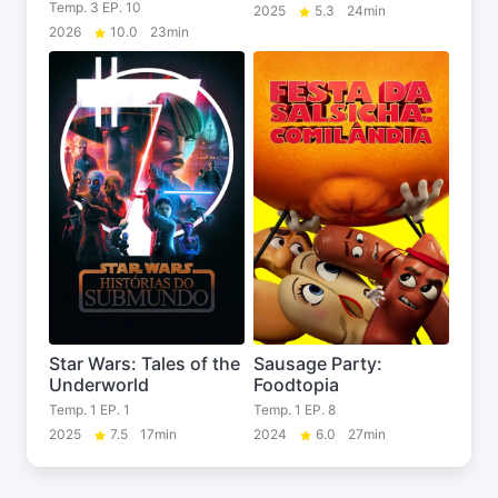
Temp. 3 EP. 10
2025
5.3
24min
2026
10.0
23min
Star Wars: Tales of the
Sausage Party:
Underworld
Foodtopia
Temp. 1 EP. 1
Temp. 1 EP. 8
2025
7.5
17min
2024
6.0
27min