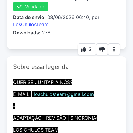
Validado
Data de envio:
08/06/2026 06:40, por
LosChulosTeam
Downloads:
278
3
Sobre essa legenda
QUER SE JUNTAR A NÓS?
E-MAIL |
loschulosteam@gmail.com
-
ADAPTAÇÃO | REVISÃO | SINCRONIA:
LOS CHULOS TEAM