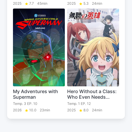
2025
7.7
45min
2025
5.3
24min
My Adventures with
Hero Without a Class:
Superman
Who Even Needs
Skills?!
Temp. 3 EP. 10
Temp. 1 EP. 12
2026
10.0
23min
2025
8.0
24min