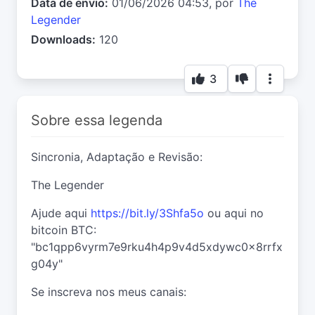
Data de envio:
01/06/2026 04:53, por
The
Legender
Downloads:
120
3
Sobre essa legenda
Sincronia, Adaptação e Revisão:
The Legender
Ajude aqui
https://bit.ly/3Shfa5o
ou aqui no
bitcoin BTC:
"bc1qpp6vyrm7e9rku4h4p9v4d5xdywc0x8rrfx
g04y"
Se inscreva nos meus canais: