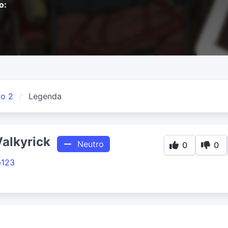
o:
io 2
Legenda
Valkyrick
Neutro
0
0
p123