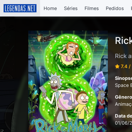
Home
Séries
Filmes
Pedidos
Ric
Rick 
7.4 /
Sinops
Space B
Gênero
Animaçã
Data d
01/06/