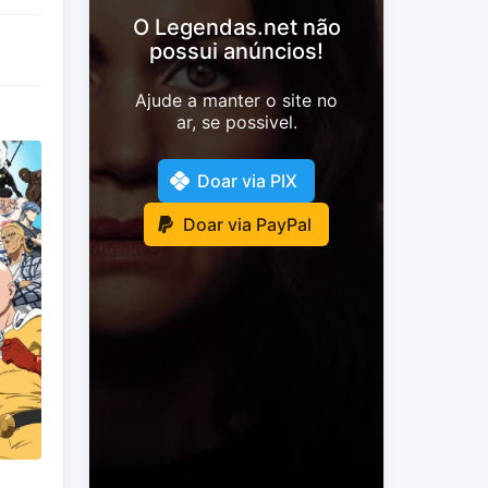
O Legendas.net não
possui anúncios!
Ajude a manter o site no
ar, se possivel.
Doar via PIX
Doar via PayPal