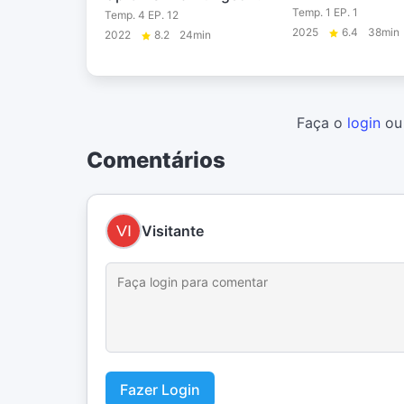
Temp. 1 EP. 1
Temp. 4 EP. 12
2025
6.4
38min
2022
8.2
24min
Faça o
login
o
Comentários
Visitante
Fazer Login