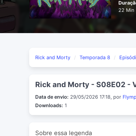
Duraçã
22 Min
Rick and Morty
Temporada 8
Episód
Rick and Morty - S08E02 - 
Data de envio:
29/05/2026 17:18, por
Flym
Downloads:
1
Sobre essa legenda