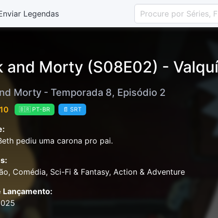
Enviar Legendas
k and Morty (S08E02) - Valquí
and Morty - Temporada 8, Episódio 2
 10
🇧🇷 PT-BR
📄 SRT
e:
eth pediu uma carona pro pai.
s:
o, Comédia, Sci-Fi & Fantasy, Action & Adventure
e Lançamento:
2025