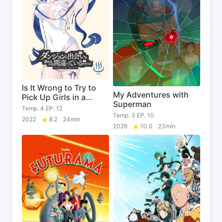
Is It Wrong to Try to
My Adventures with
Pick Up Girls in a
Superman
Dungeon?
Temp. 4 EP. 12
Temp. 3 EP. 10
2022
8.2
24min
2026
10.0
23min