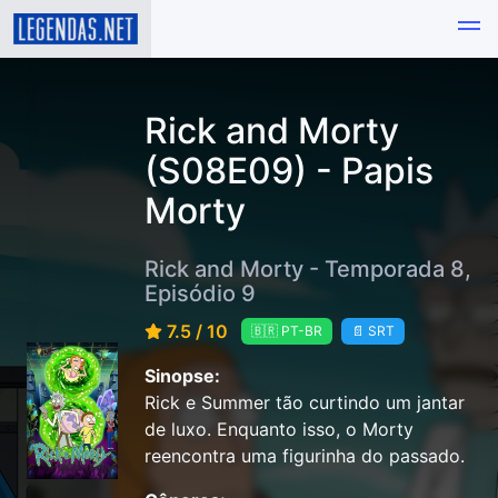
Rick and Morty
(S08E09) - Papis
Morty
Rick and Morty - Temporada 8,
Episódio 9
7.5 / 10
🇧🇷 PT-BR
📄 SRT
Sinopse:
Rick e Summer tão curtindo um jantar
de luxo. Enquanto isso, o Morty
reencontra uma figurinha do passado.