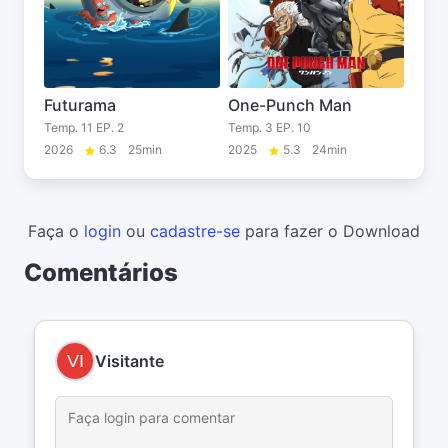
Futurama
One-Punch Man
Temp. 11 EP. 2
Temp. 3 EP. 10
2026
6.3
25min
2025
5.3
24min
Faça o
login
ou
cadastre-se
para fazer o Download
Comentários
Visitante