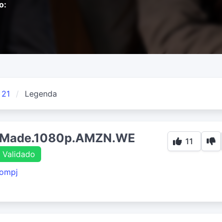
o:
 21
Legenda
r.Made.1080p.AMZN.WE
11
Validado
compj