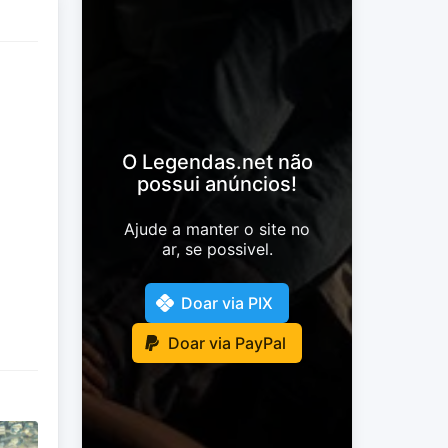
O Legendas.net não
possui anúncios!
Ajude a manter o site no
ar, se possivel.
Doar via PIX
Doar via PayPal