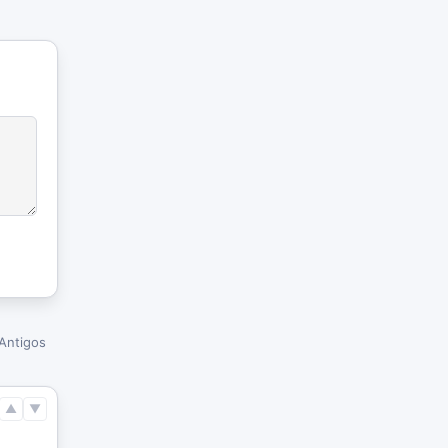
Antigos
▲
▼