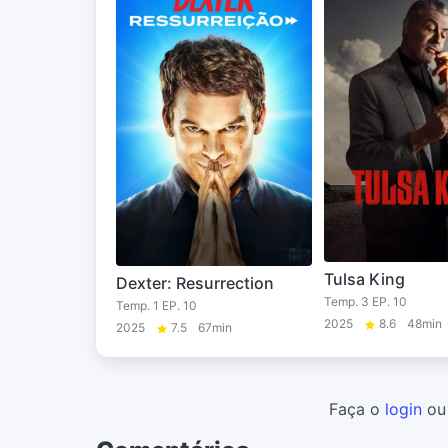
Tulsa King
Dexter: Resurrection
Temp. 3 EP. 10
Temp. 1 EP. 10
2025
8.6
48min
2025
7.5
67min
Faça o
login
o