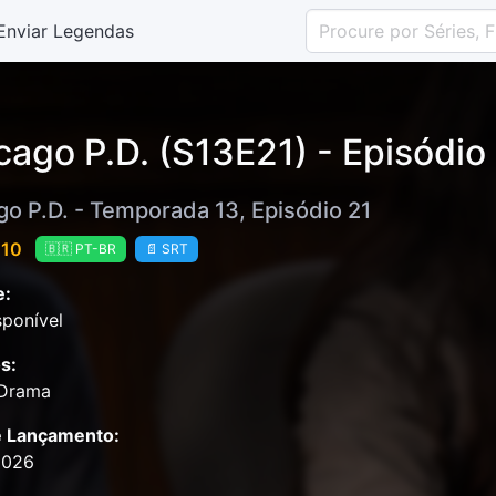
Enviar Legendas
cago P.D. (S13E21) - Episódio
go P.D. - Temporada 13, Episódio 21
 10
🇧🇷 PT-BR
📄 SRT
e:
ponível
s:
 Drama
e Lançamento:
2026