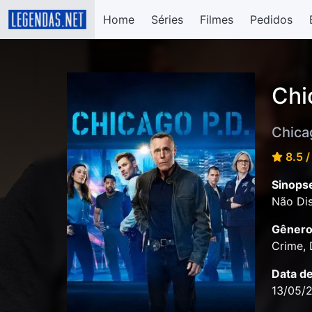
Home
Séries
Filmes
Pedidos
Chi
Chica
8.5 /
Sinops
Não Dis
Gênero
Crime,
Data d
13/05/