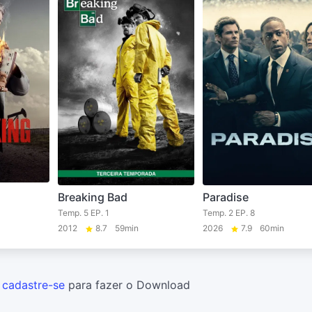
Breaking Bad
Paradise
Temp. 5 EP. 1
Temp. 2 EP. 8
2012
8.7
59min
2026
7.9
60min
u
cadastre-se
para fazer o Download