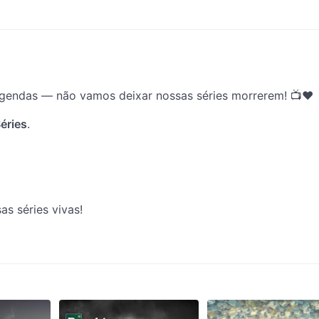
legendas — não vamos deixar nossas séries morrerem! 📺❤️
éries
.
as séries vivas!