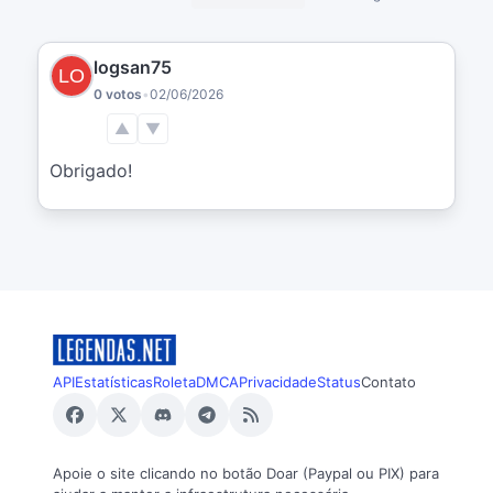
logsan75
0 votos
•
02/06/2026
▲
▼
Obrigado!
API
Estatísticas
Roleta
DMCA
Privacidade
Status
Contato
Apoie o site clicando no botão Doar (Paypal ou PIX) para