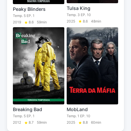
Tulsa King
Peaky Blinders
Temp. 3 EP. 10
Temp. 5 EP. 1
2025
8.6
48min
2019
8.6
59min
Breaking Bad
MobLand
Temp. 5 EP. 1
Temp. 1 EP. 10
2012
8.7
59min
2025
8.8
60min