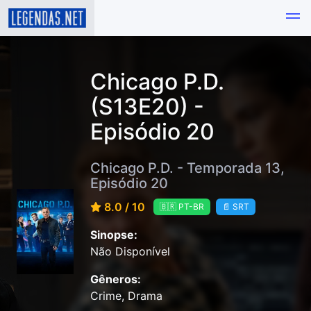
Chicago P.D.
(S13E20) -
Episódio 20
Chicago P.D. - Temporada 13,
Episódio 20
8.0 / 10
🇧🇷 PT-BR
📄 SRT
Sinopse:
Não Disponível
Gêneros:
Crime, Drama