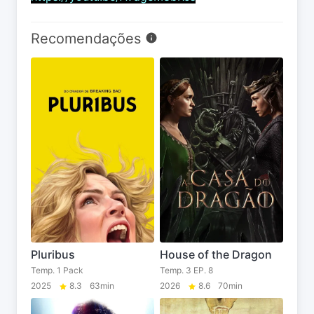
Recomendações
Pluribus
House of the Dragon
Temp. 1 Pack
Temp. 3 EP. 8
2025
8.3
63min
2026
8.6
70min