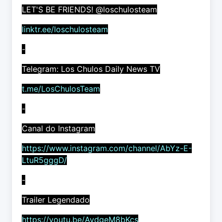
LET'S BE FRIENDS! @loschulosteam
linktr.ee/loschulosteam
-
Telegram: Los Chulos Daily News TV
t.me/LosChulosTeam
-
Canal do Instagram
https://www.instagram.com/channel/AbYz-E-
LtuR5gggD/
-
Trailer Legendado
https://youtu.be/AvdgeM8bKcs