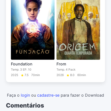
Foundation
From
Temp. 3 EP. 10
Temp. 4 Pack
2025
7.5
70min
2026
8.0
60min
Faça o
login
ou
cadastre-se
para fazer o Download
Comentários