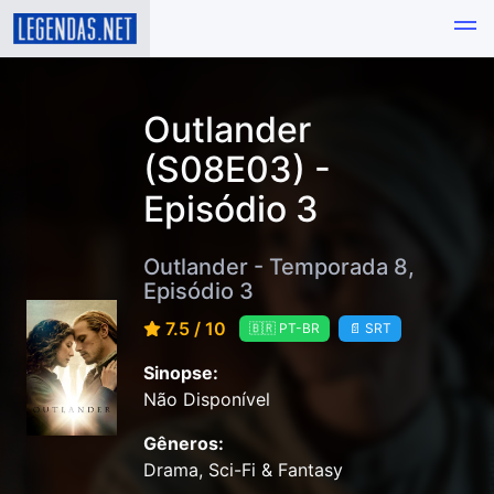
Outlander
(S08E03) -
Episódio 3
Outlander - Temporada 8,
Episódio 3
7.5 / 10
🇧🇷 PT-BR
📄 SRT
Sinopse:
Não Disponível
Gêneros:
Drama, Sci-Fi & Fantasy