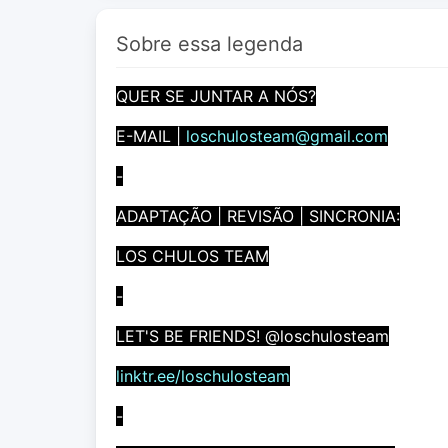
Sobre essa legenda
QUER SE JUNTAR A NÓS?
E-MAIL |
loschulosteam@gmail.com
-
ADAPTAÇÃO | REVISÃO | SINCRONIA:
LOS CHULOS TEAM
-
LET'S BE FRIENDS! @loschulosteam
linktr.ee/loschulosteam
-