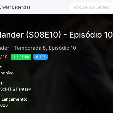
Enviar Legendas
lander (S08E10) - Episódio 10
nder - Temporada 8, Episódio 10
/ 10
🇧🇷 PT-BR
📄 SRT
e:
ponível
s:
Sci-Fi & Fantasy
e Lançamento:
2026