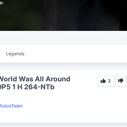
o:
Legenda
World Was All Around
3
P5 1 H 264-NTb
hulosTeam