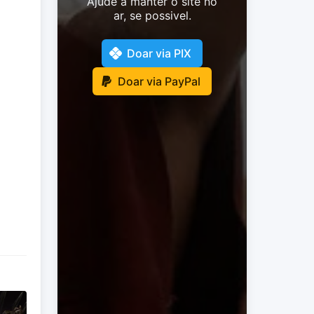
Ajude a manter o site no
ar, se possivel.
Doar via PIX
Doar via PayPal