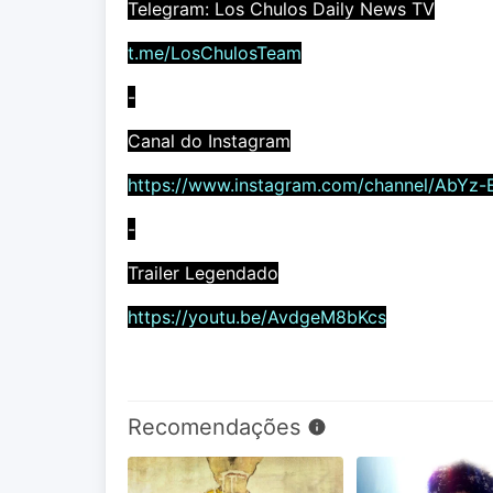
Telegram: Los Chulos Daily News TV
t.me/LosChulosTeam
-
Canal do Instagram
https://www.instagram.com/channel/AbYz-
-
Trailer Legendado
https://youtu.be/AvdgeM8bKcs
Recomendações