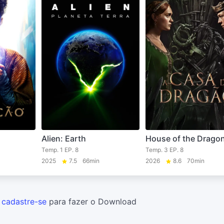
Alien: Earth
House of the Drago
Temp. 1 EP. 8
Temp. 3 EP. 8
2025
7.5
66min
2026
8.6
70min
u
cadastre-se
para fazer o Download