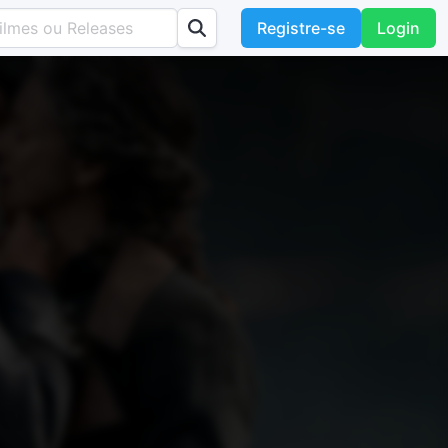
Registre-se
Login