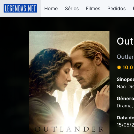
Home
Séries
Filmes
Pedidos
Out
Outla
10.0 
Sinops
Não Dis
Gênero
Drama, 
Data d
15/05/