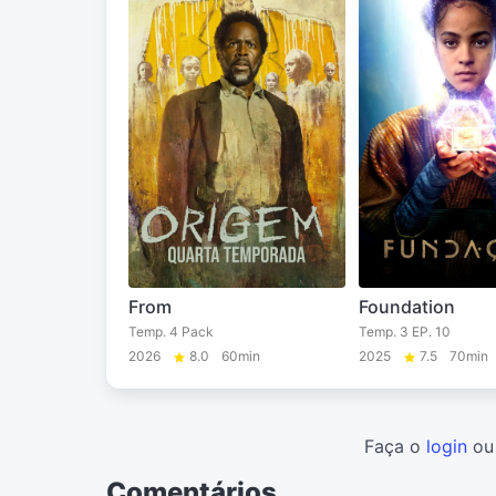
From
Foundation
Temp. 4 Pack
Temp. 3 EP. 10
2026
8.0
60min
2025
7.5
70min
Faça o
login
o
Comentários