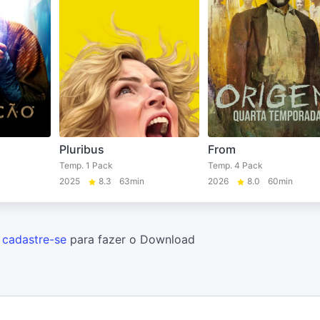
Pluribus
From
Temp. 1 Pack
Temp. 4 Pack
2025
8.3
63min
2026
8.0
60min
u
cadastre-se
para fazer o Download