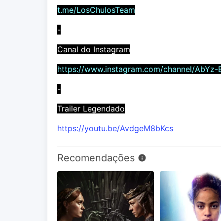
t.me/LosChulosTeam
-
Canal do Instagram
https://www.instagram.com/channel/AbYz-
-
Trailer Legendado
https://youtu.be/AvdgeM8bKcs
Recomendações