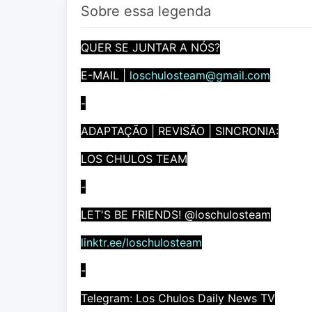
Sobre essa legenda
QUER SE JUNTAR A NÓS?
E-MAIL |
loschulosteam@gmail.com
-
ADAPTAÇÃO | REVISÃO | SINCRONIA:
LOS CHULOS TEAM
-
LET'S BE FRIENDS! @loschulosteam
linktr.ee/loschulosteam
-
Telegram: Los Chulos Daily News TV