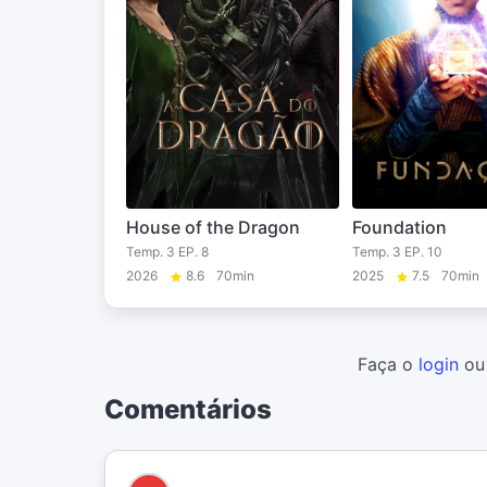
House of the Dragon
Foundation
Temp. 3 EP. 8
Temp. 3 EP. 10
2026
8.6
70min
2025
7.5
70min
Faça o
login
o
Comentários