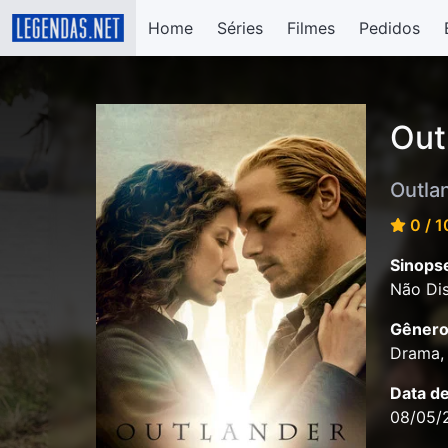
Home
Séries
Filmes
Pedidos
Out
Outla
0 / 1
Sinops
Não Dis
Gênero
Drama, 
Data d
08/05/