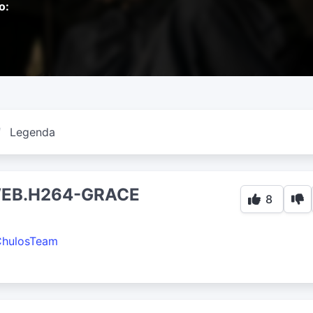
o:
Legenda
WEB.H264-GRACE
8
ChulosTeam