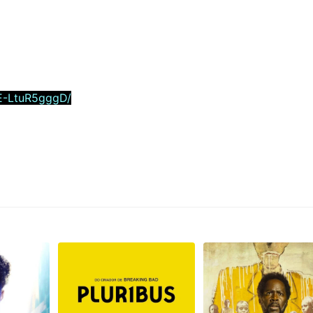
E-LtuR5gggD/