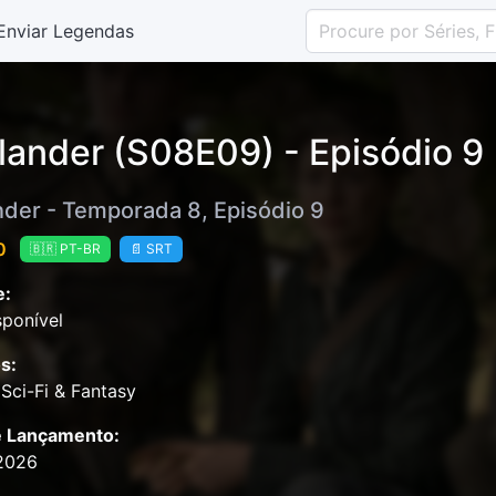
Enviar Legendas
lander (S08E09) - Episódio 9
nder - Temporada 8, Episódio 9
0
🇧🇷 PT-BR
📄 SRT
e:
ponível
s:
Sci-Fi & Fantasy
e Lançamento:
2026