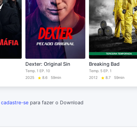
Dexter: Original Sin
Breaking Bad
Temp. 1 EP. 10
Temp. 5 EP. 1
2025
8.6
59min
2012
8.7
59min
u
cadastre-se
para fazer o Download