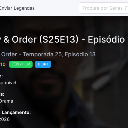
Enviar Legendas
 & Order (S25E13) - Episódio
 Order - Temporada 25, Episódio 13
 10
🇧🇷 PT-BR
📄 SRT
e:
ponível
s:
 Drama
e Lançamento:
2026