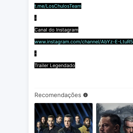
t.me/LosChulosTeam
-
Canal do Instagram
www.instagram.com/channel/AbYz-E-LtuR
-
Trailer Legendado
Recomendações