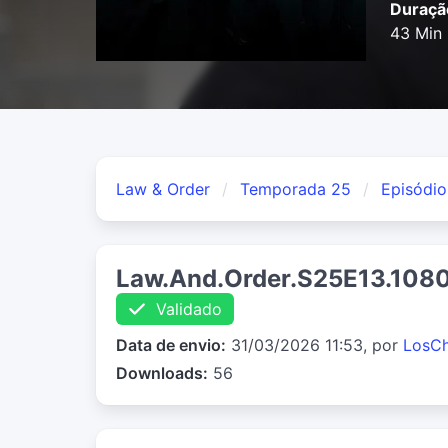
Duraçã
43 Min
Law & Order
Temporada 25
Episódio
Law.And.Order.S25E13.10
Validado
Data de envio:
31/03/2026 11:53, por
LosC
Downloads:
56