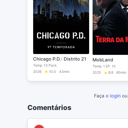
Chicago P.D.: Distrito 21
MobLand
Temp. 13 Pack
Temp. 1 EP. 10
2026
10.0
43min
2025
8.8
60min
Faça o
login
o
Comentários