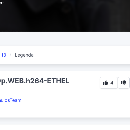
o:
 13
Legenda
80p.WEB.h264-ETHEL
4
hulosTeam