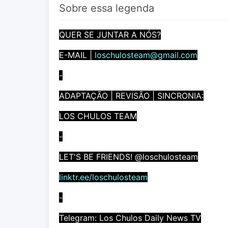
Sobre essa legenda
QUER SE JUNTAR A NÓS?
E-MAIL |
loschulosteam@gmail.com
-
ADAPTAÇÃO | REVISÃO | SINCRONIA:
LOS CHULOS TEAM
-
LET'S BE FRIENDS! @loschulosteam
linktr.ee/loschulosteam
-
Telegram: Los Chulos Daily News TV