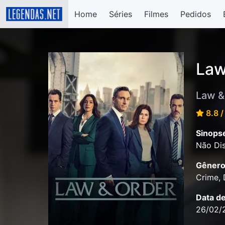
Home
Séries
Filmes
Pedidos
Law
Law &
8.8 /
Sinops
Não Dis
Gênero
Crime,
Data d
26/02/