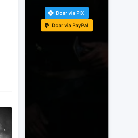
Doar via PIX
Doar via PayPal