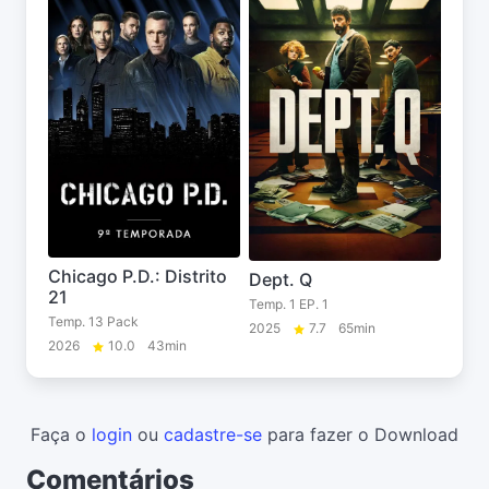
Chicago P.D.: Distrito
Dept. Q
21
Temp. 1 EP. 1
Temp. 13 Pack
2025
7.7
65min
2026
10.0
43min
Faça o
login
ou
cadastre-se
para fazer o Download
Comentários