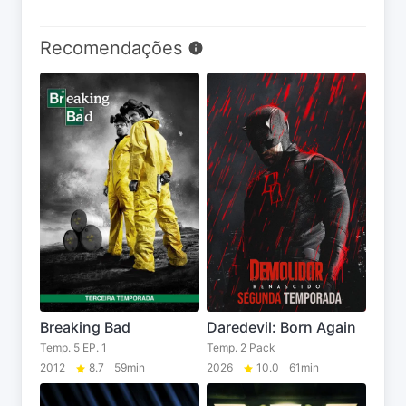
Recomendações
Breaking Bad
Daredevil: Born Again
Temp. 5 EP. 1
Temp. 2 Pack
2012
8.7
59min
2026
10.0
61min