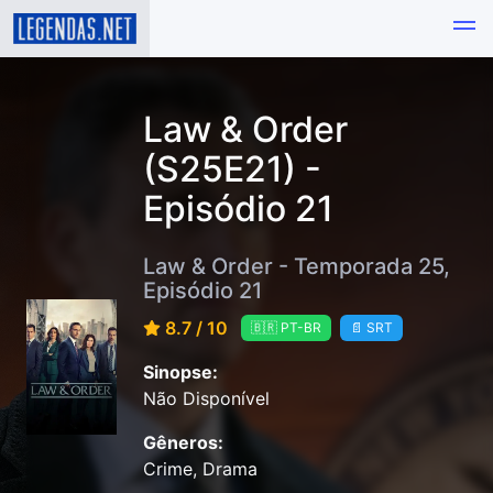
Law & Order
(S25E21) -
Episódio 21
Law & Order - Temporada 25,
Episódio 21
8.7 / 10
🇧🇷 PT-BR
📄 SRT
Sinopse:
Não Disponível
Gêneros:
Crime, Drama