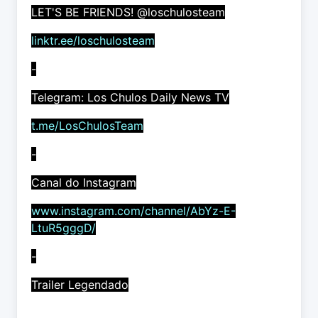
LET'S BE FRIENDS! @loschulosteam
linktr.ee/loschulosteam
-
Telegram: Los Chulos Daily News TV
t.me/LosChulosTeam
-
Canal do Instagram
www.instagram.com/channel/AbYz-E-
LtuR5gggD/
-
Trailer Legendado