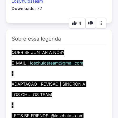
LosChulosTeam
Downloads:
72
4
Sobre essa legenda
QUER SE JUNTAR A NÓS?
E-MAIL |
loschulosteam@gmail.com
-
ADAPTAÇÃO | REVISÃO | SINCRONIA:
LOS CHULOS TEAM
-
LET'S BE FRIENDS! @loschulosteam