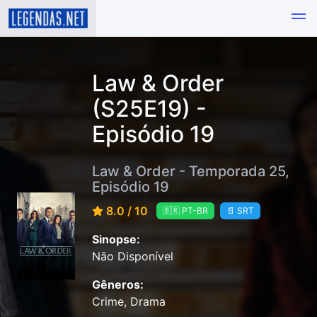
Law & Order
(S25E19) -
Episódio 19
Law & Order - Temporada 25,
Episódio 19
8.0 / 10
🇧🇷 PT-BR
📄 SRT
Sinopse:
Não Disponível
Gêneros:
Crime, Drama