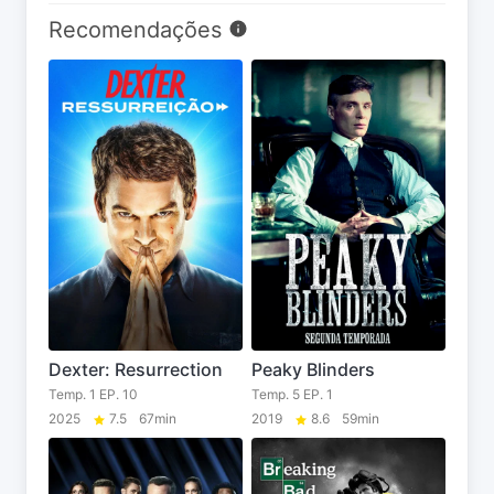
Recomendações
Dexter: Resurrection
Peaky Blinders
Temp. 1 EP. 10
Temp. 5 EP. 1
2025
7.5
67min
2019
8.6
59min