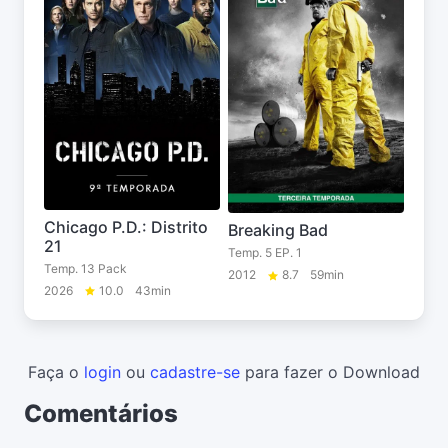
Chicago P.D.: Distrito
Breaking Bad
21
Temp. 5 EP. 1
Temp. 13 Pack
2012
8.7
59min
2026
10.0
43min
Faça o
login
ou
cadastre-se
para fazer o Download
Comentários