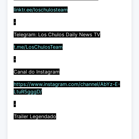
linktr.ee/loschulosteam
-
Telegram: Los Chulos Daily News TV
t.me/LosChulosTeam
-
Canal do Instagram
https://www.instagram.com/channel/AbYz-E-
LtuR5gggD/
-
Trailer Legendado