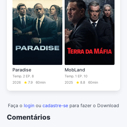
Paradise
MobLand
Temp. 2 EP. 8
Temp. 1 EP. 10
2026
7.9
60min
2025
8.8
60min
Faça o
login
ou
cadastre-se
para fazer o Download
Comentários