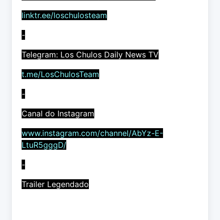
linktr.ee/loschulosteam
-
Telegram: Los Chulos Daily News TV
t.me/LosChulosTeam
-
Canal do Instagram
www.instagram.com/channel/AbYz-E-
LtuR5gggD/
-
Trailer Legendado