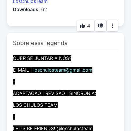
LosChulosTeam
Downloads:
62
4
Sobre essa legenda
QUER SE JUNTAR A NÓS?
E-MAIL |
loschulosteam@gmail.com
-
ADAPTAÇÃO | REVISÃO | SINCRONIA:
LOS CHULOS TEAM
-
LET'S BE FRIENDS! @loschulosteam