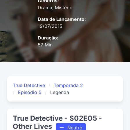
Gêneros:
Drama, Mistério
Data de Lançamento:
19/07/2015
Duração:
57 Min
True Detective
Temporada 2
Episódio 5
Legenda
True Detective - S02E05 -
Other Lives
Neutro