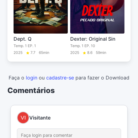
Dept. Q
Dexter: Original Sin
Temp. 1 EP. 1
Temp. 1 EP. 10
2025
7.7
65min
2025
8.6
59min
Faça o
login
ou
cadastre-se
para fazer o Download
Comentários
Visitante