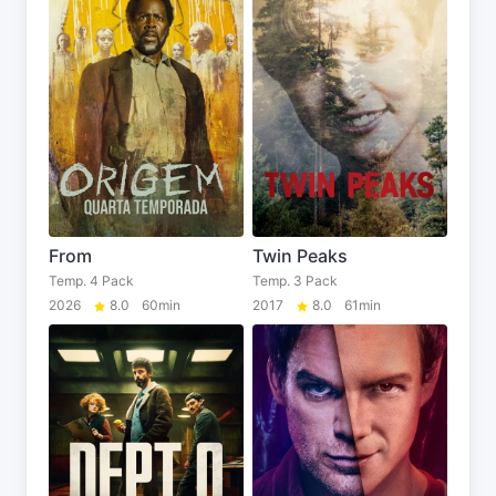
From
Twin Peaks
Temp. 4 Pack
Temp. 3 Pack
2026
8.0
60min
2017
8.0
61min