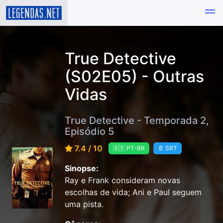
True Detective
(S02E05) - Outras
Vidas
True Detective - Temporada 2,
Episódio 5
7.4 / 10
🇧🇷 PT-BR
📄 SRT
Sinopse:
Ray e Frank consideram novas
escolhas de vida; Ani e Paul seguem
uma pista.