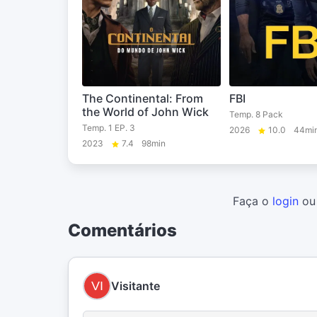
The Continental: From
FBI
the World of John Wick
Temp. 8 Pack
Temp. 1 EP. 3
2026
10.0
44mi
2023
7.4
98min
Faça o
login
o
Comentários
Visitante