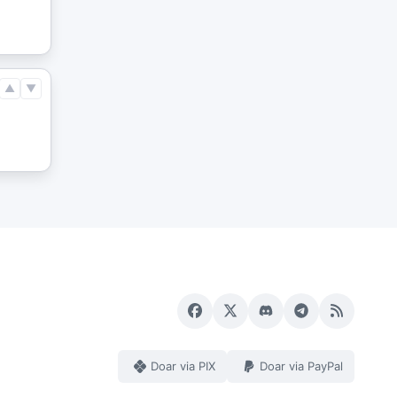
▲
▼
Doar via PIX
Doar via PayPal