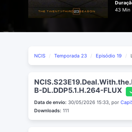
Duraçã
43 Min
NCIS
Temporada 23
Episódio 19
NCIS.S23E19.Deal.With.th
B-DL.DDP5.1.H.264-FLUX
Data de envio:
30/05/2026 15:33, por
Capi
Downloads:
111