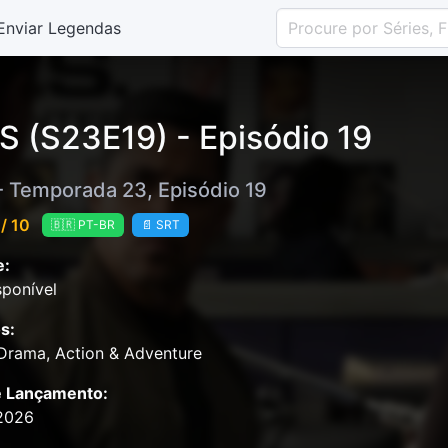
Enviar Legendas
S (S23E19) - Episódio 19
- Temporada 23, Episódio 19
/ 10
🇧🇷 PT-BR
📄 SRT
e:
ponível
s:
Drama, Action & Adventure
e Lançamento:
2026