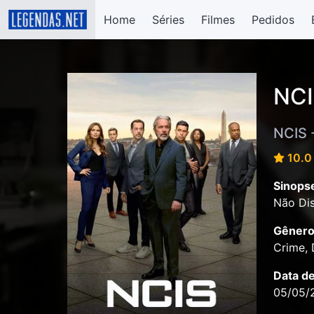
Home
Séries
Filmes
Pedidos
NCI
NCIS 
10.0 
Sinops
Não Dis
Gênero
Crime, 
Data d
05/05/