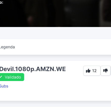
o:
Legenda
e.Devil.1080p.AMZN.WE
12
Validado
Subs