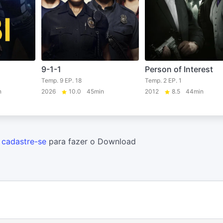
9-1-1
Person of Interest
Temp. 9 EP. 18
Temp. 2 EP. 1
n
2026
10.0
45min
2012
8.5
44min
u
cadastre-se
para fazer o Download