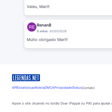
Valeu, Mari!!
RenanB
0 votos
•
30/05/2026
Muito obrigado Mari!!
API
Estatísticas
Roleta
DMCA
Privacidade
Status
Contato
Apoie o site clicando no botão Doar (Paypal ou PIX) para ajudar 