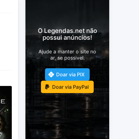
O Legendas.net não
possui anúncios!
Ajude a manter o site no
ar, se possivel.
Doar via PIX
Doar via PayPal