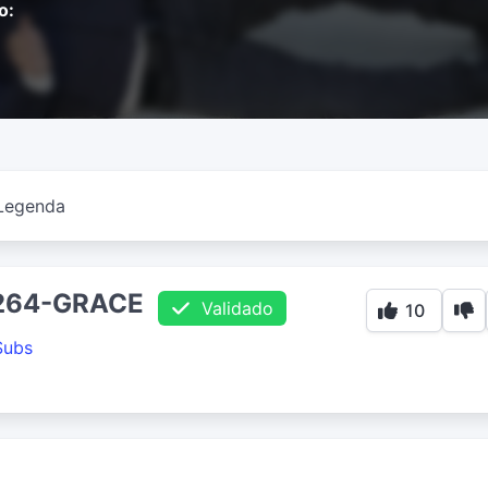
o:
Legenda
h264-GRACE
Validado
10
Subs