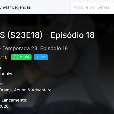
Enviar Legendas
S (S23E18) - Episódio 18
- Temporada 23, Episódio 18
/ 10
🇧🇷 PT-BR
📄 SRT
e:
ponível
s:
Drama, Action & Adventure
e Lançamento:
2026