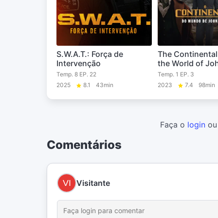
S.W.A.T.: Força de
The Continental
Intervenção
the World of Jo
Temp. 8 EP. 22
Temp. 1 EP. 3
2025
8.1
43min
2023
7.4
98min
Faça o
login
o
Comentários
Visitante