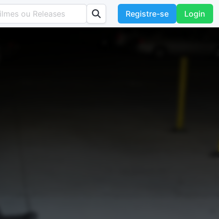
Registre-se
Login