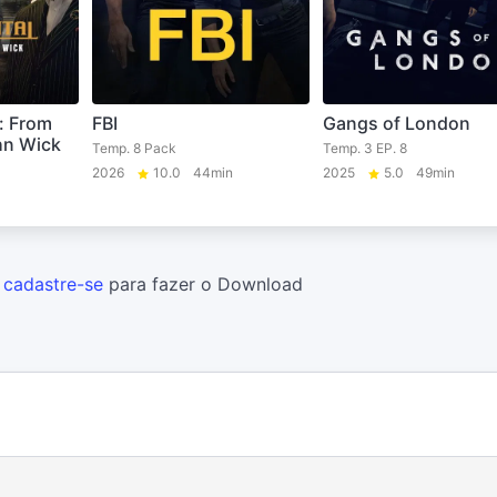
: From
FBI
Gangs of London
hn Wick
Temp. 8 Pack
Temp. 3 EP. 8
2026
10.0
44min
2025
5.0
49min
u
cadastre-se
para fazer o Download