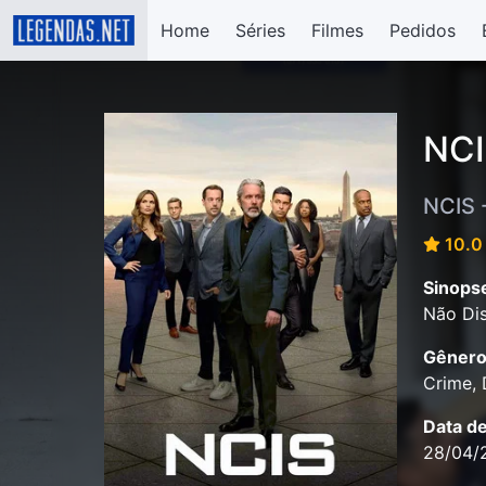
Home
Séries
Filmes
Pedidos
NCI
NCIS 
10.0 
Sinops
Não Dis
Gênero
Crime, 
Data d
28/04/