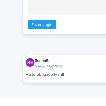
Fazer Login
RenanB
0 votos
•
14/05/2026
Muito obrigado Mari!!