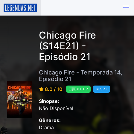
Chicago Fire
(S14E21) -
Episódio 21
Chicago Fire - Temporada 14,
Episódio 21
8.0 / 10
🇧🇷 PT-BR
📄 SRT
Sinopse:
Não Disponível
Gêneros:
Drama