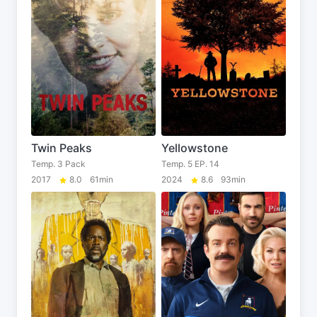
Twin Peaks
Yellowstone
Temp. 3 Pack
Temp. 5 EP. 14
2017
8.0
61min
2024
8.6
93min