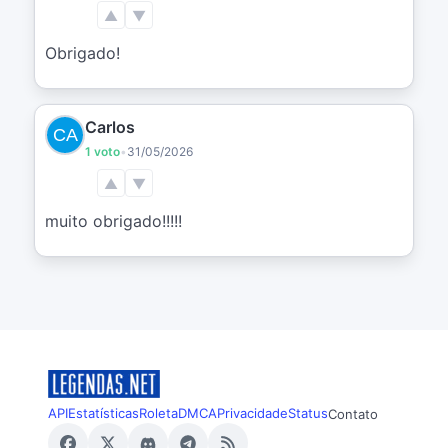
▲
▼
Obrigado!
Carlos
1 voto
•
31/05/2026
▲
▼
muito obrigado!!!!!
API
Estatísticas
Roleta
DMCA
Privacidade
Status
Contato