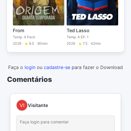
From
Ted Lasso
Temp. 4 Pack
Temp. 4 EP. 1
2026
8.0
60min
2026
7.5
42min
Faça o
login
ou
cadastre-se
para fazer o Download
Comentários
Visitante