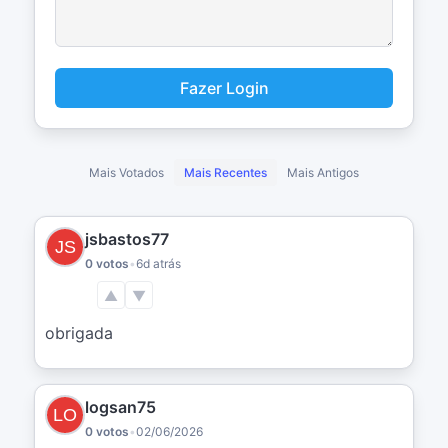
Fazer Login
Mais Votados
Mais Recentes
Mais Antigos
jsbastos77
0 votos
•
6d atrás
▲
▼
obrigada
logsan75
0 votos
•
02/06/2026