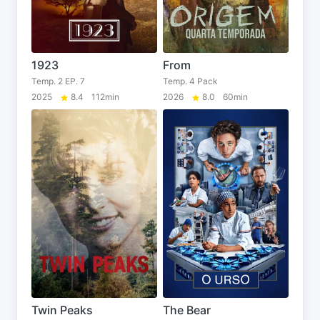
1923
From
Temp. 2 EP. 7
Temp. 4 Pack
2025
8.4
112min
2026
8.0
60min
Twin Peaks
The Bear