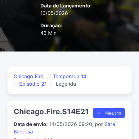
Data de Lançamento:
13/05/2026
Duração:
43 Min
Chicago Fire
Temporada 14
Episódio 21
Legenda
Chicago.Fire.S14E21
Neutro
Data de envio:
14/05/2026 09:20, por
Sara
Barbosa