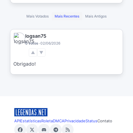
Mais Votados
Mais Recentes
Mais Antigos
logsan75
0 votos
•
02/06/2026
▲
▼
Obrigado!
API
Estatísticas
Roleta
DMCA
Privacidade
Status
Contato