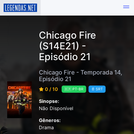
Chicago Fire
(S14E21) -
Episódio 21
Chicago Fire - Temporada 14,
Episódio 21
0 / 10
🇧🇷 PT-BR
📄 SRT
Sinopse:
Não Disponível
Gêneros:
Drama