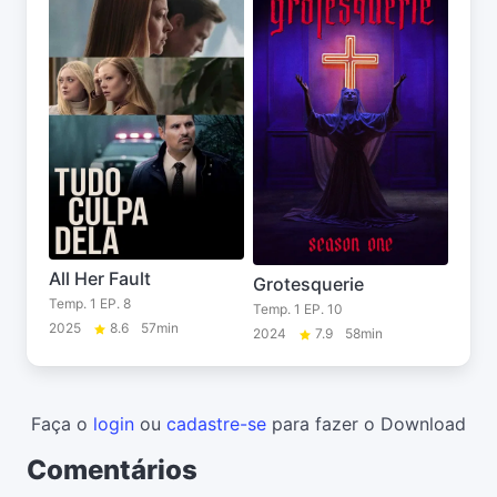
All Her Fault
Grotesquerie
Temp. 1 EP. 8
Temp. 1 EP. 10
2025
8.6
57min
2024
7.9
58min
Faça o
login
ou
cadastre-se
para fazer o Download
Comentários