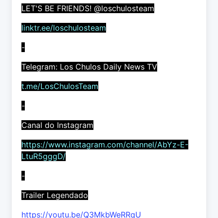
LET'S BE FRIENDS! @loschulosteam
linktr.ee/loschulosteam
-
Telegram: Los Chulos Daily News TV
t.me/LosChulosTeam
-
Canal do Instagram
https://www.instagram.com/channel/AbYz-E-
LtuR5gggD/
-
Trailer Legendado
https://youtu.be/Q3MkbWeRRqU