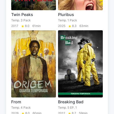
Twin Peaks
Pluribus
Temp. 3 Pack
Temp. 1 Pack
2017
8.0
61min
2025
8.3
63min
From
Breaking Bad
Temp. 4 Pack
Temp. 5 EP. 1
2026
8.0
60min
2012
8.7
59min