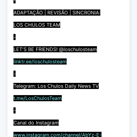
-
ADAPTAÇÃO | REVISÃO | SINCRONIA:
LOS CHULOS TEAM
-
LET'S BE FRIENDS! @loschulosteam
linktr.ee/loschulosteam
-
Telegram: Los Chulos Daily News TV
t.me/LosChulosTeam
-
Canal do Instagram
www.instagram.com/channel/AbYz-E-