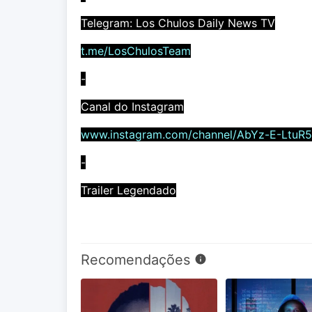
Telegram: Los Chulos Daily News TV
t.me/LosChulosTeam
-
Canal do Instagram
www.instagram.com/channel/AbYz-E-LtuR
-
Trailer Legendado
Recomendações