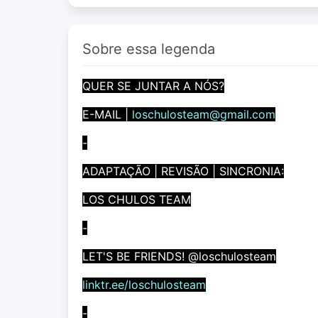
Sobre essa legenda
QUER SE JUNTAR A NÓS?
E-MAIL |
loschulosteam@gmail.com
-
ADAPTAÇÃO | REVISÃO | SINCRONIA:
LOS CHULOS TEAM
-
LET'S BE FRIENDS! @loschulosteam
linktr.ee/loschulosteam
-