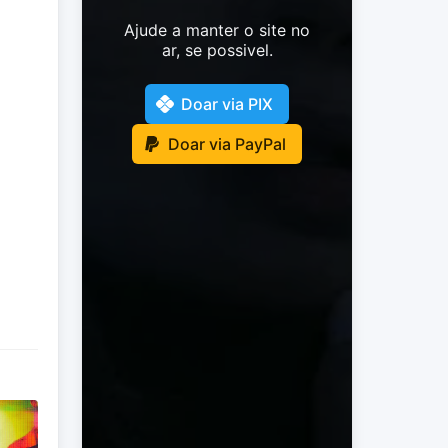
Ajude a manter o site no
ar, se possivel.
Doar via PIX
Doar via PayPal