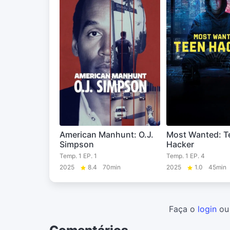
American Manhunt: O.J.
Most Wanted: T
Simpson
Hacker
Temp. 1 EP. 1
Temp. 1 EP. 4
2025
8.4
70min
2025
1.0
45min
Faça o
login
o