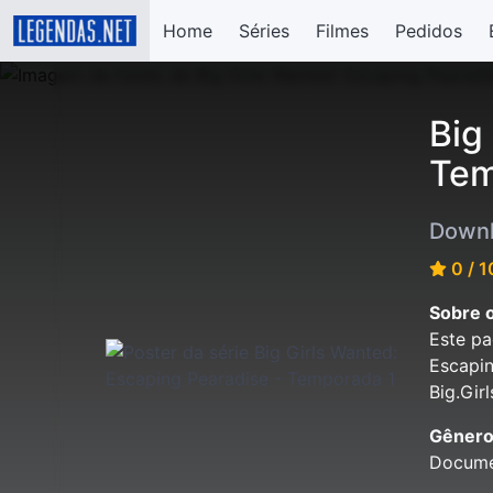
Home
Séries
Filmes
Pedidos
Big
Tem
Downl
0 / 1
Sobre o
Este pa
Escapin
Big.Gir
Gênero
Docume