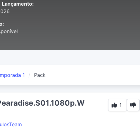
e Lançamento:
2026
o:
ponível
mporada 1
Pack
.Pearadise.S01.1080p.W
1
ulosTeam