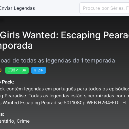
Enviar Legendas
 Girls Wanted: Escaping Peara
porada
oad de todas as legendas da 1 temporada
0
🇧🇷 PT-BR
📄 ZIP
 Pack:
ck contém legendas em português para todos os episódios
g Pearadise. Todas as legendas estão sincronizadas com o
ls.Wanted.Escaping.Pearadise.S01.1080p.WEB.H264-EDITH.
s:
ntário, Crime