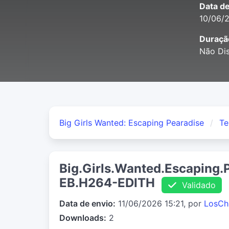
Data d
10/06/
Duraçã
Não Dis
Big Girls Wanted: Escaping Pearadise
Te
Big.Girls.Wanted.Escaping
EB.H264-EDITH
Validado
Data de envio:
11/06/2026 15:21, por
LosCh
Downloads:
2