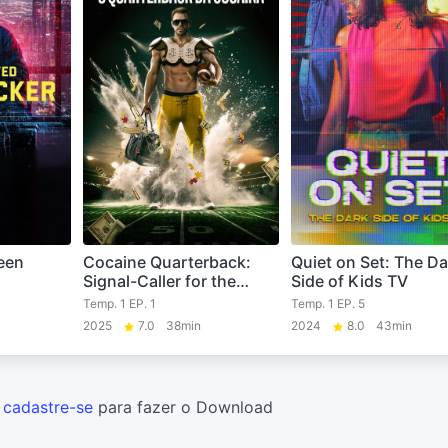
een
Cocaine Quarterback:
Quiet on Set: The Da
Signal-Caller for the
Side of Kids TV
Cartel
Temp. 1 EP. 1
Temp. 1 EP. 5
2025
7.0
38min
2024
8.0
43min
u
cadastre-se
para fazer o Download