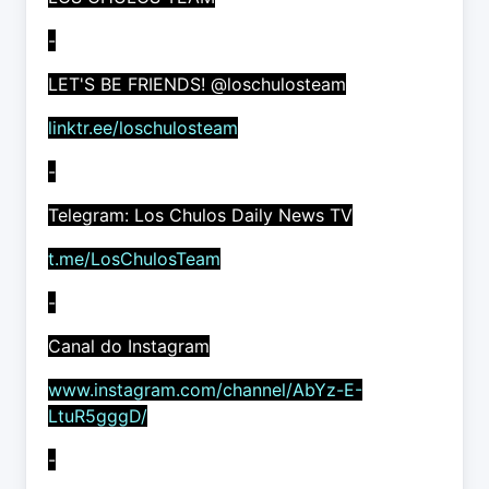
-
LET'S BE FRIENDS! @loschulosteam
linktr.ee/loschulosteam
-
Telegram: Los Chulos Daily News TV
t.me/LosChulosTeam
-
Canal do Instagram
www.instagram.com/channel/AbYz-E-
LtuR5gggD/
-