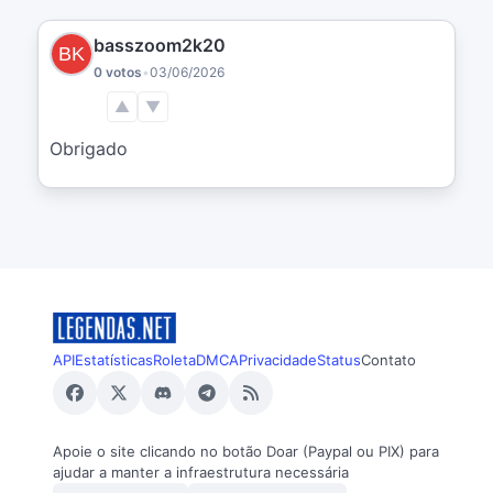
basszoom2k20
0 votos
•
03/06/2026
▲
▼
Obrigado
API
Estatísticas
Roleta
DMCA
Privacidade
Status
Contato
Apoie o site clicando no botão Doar (Paypal ou PIX) para
ajudar a manter a infraestrutura necessária