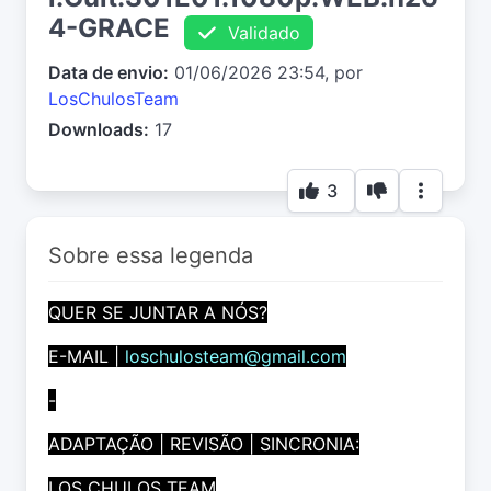
4-GRACE
Validado
Data de envio:
01/06/2026 23:54, por
LosChulosTeam
Downloads:
17
3
Sobre essa legenda
QUER SE JUNTAR A NÓS?
E-MAIL |
loschulosteam@gmail.com
-
ADAPTAÇÃO | REVISÃO | SINCRONIA:
LOS CHULOS TEAM