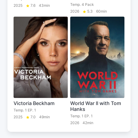
Temp. 4 Pack
2025
7.6
43min
2026
5.3
60min
Victoria Beckham
World War II with Tom
Hanks
Temp. 1 EP. 1
Temp. 1 EP. 1
2025
7.0
49min
2026
42min