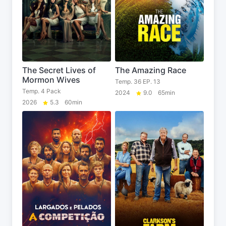
The Secret Lives of
The Amazing Race
Mormon Wives
Temp. 36 EP. 13
Temp. 4 Pack
2024
9.0
65min
2026
5.3
60min