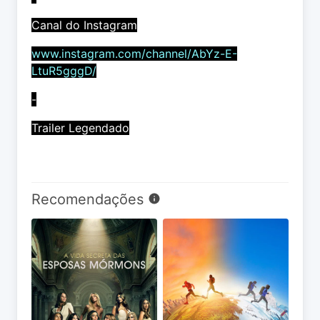
Canal do Instagram
www.instagram.com/channel/AbYz-E-
LtuR5gggD/
-
Trailer Legendado
Recomendações