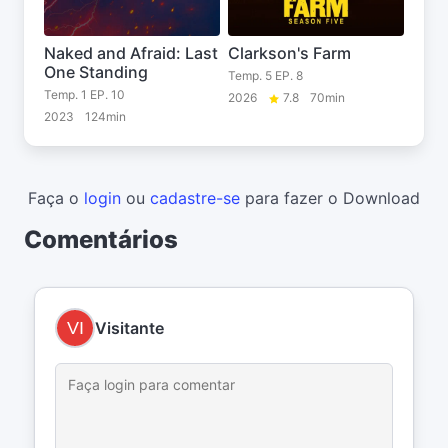
Naked and Afraid: Last
Clarkson's Farm
One Standing
Temp. 5 EP. 8
Temp. 1 EP. 10
2026
7.8
70min
2023
124min
Faça o
login
ou
cadastre-se
para fazer o Download
Comentários
Visitante