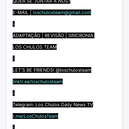
QUER SE JUNTAR A NÓS?
E-MAIL |
loschulosteam@gmail.com
-
ADAPTAÇÃO | REVISÃO | SINCRONIA:
LOS CHULOS TEAM
-
LET'S BE FRIENDS! @loschulosteam
linktr.ee/loschulosteam
-
Telegram: Los Chulos Daily News TV
t.me/LosChulosTeam
-