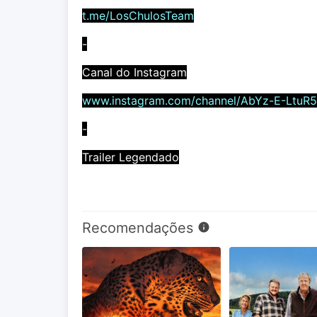
t.me/LosChulosTeam
-
Canal do Instagram
www.instagram.com/channel/AbYz-E-LtuR
-
Trailer Legendado
Recomendações