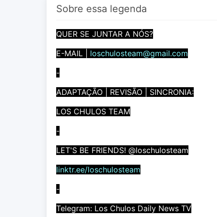
Sobre essa legenda
QUER SE JUNTAR A NÓS?
E-MAIL |
loschulosteam@gmail.com
-
ADAPTAÇÃO | REVISÃO | SINCRONIA:
LOS CHULOS TEAM
-
LET'S BE FRIENDS! @loschulosteam
linktr.ee/loschulosteam
-
Telegram: Los Chulos Daily News TV