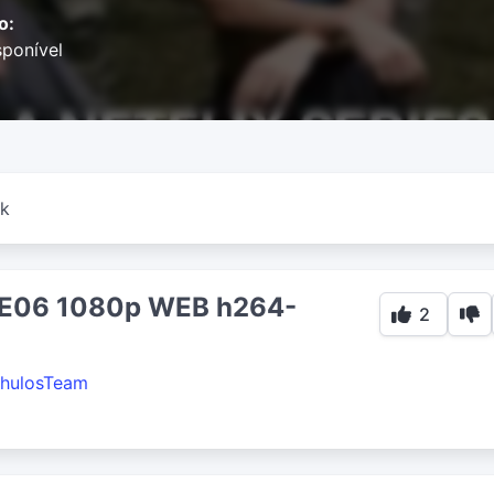
o:
ponível
k
1-E06 1080p WEB h264-
2
hulosTeam