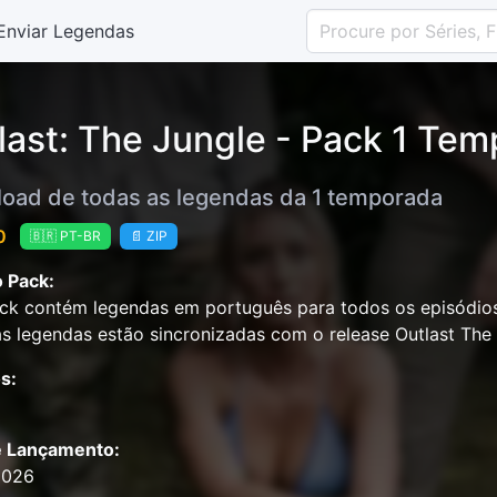
Enviar Legendas
last: The Jungle - Pack 1 Te
oad de todas as legendas da 1 temporada
0
🇧🇷 PT-BR
📄 ZIP
 Pack:
ck contém legendas em português para todos os episódios
s legendas estão sincronizadas com o release Outlast T
s:
e Lançamento:
2026