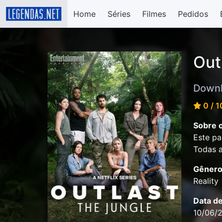
Home
Séries
Filmes
Pedidos
Out
Downl
0 / 1
Sobre o
Este pa
Todas a
Gênero
Reality
Data d
10/06/