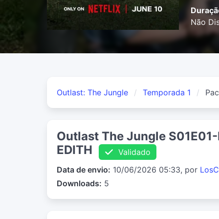
Duraçã
Não Dis
Outlast: The Jungle
Temporada 1
Pac
Outlast The Jungle S01E0
EDITH
Validado
Data de envio:
10/06/2026 05:33, por
LosC
Downloads:
5