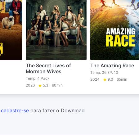
The Secret Lives of
The Amazing Race
Mormon Wives
Temp. 36 EP. 13
Temp. 4 Pack
2024
9.0
65min
2026
5.3
60min
u
cadastre-se
para fazer o Download