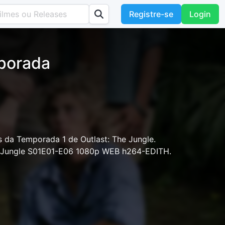
Registre-se
Login
mporada
 da Temporada 1 de Outlast: The Jungle.
he Jungle S01E01-E06 1080p WEB h264-EDITH.