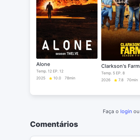
Alone
Clarkson's Farm
Temp. 12 EP. 12
Temp. 5 EP. 8
2025
10.0
78min
2026
7.8
70min
Faça o
login
o
Comentários