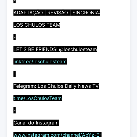
-
ADAPTAÇÃO | REVISÃO | SINCRONIA:
LOS CHULOS TEAM
-
LET'S BE FRIENDS! @loschulosteam
linktr.ee/loschulosteam
-
Telegram: Los Chulos Daily News TV
t.me/LosChulosTeam
-
Canal do Instagram
www.instagram.com/channel/AbYz-E-