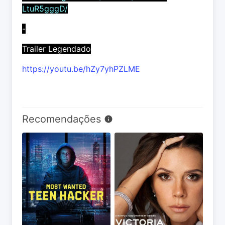
LtuR5gggD/
-
Trailer Legendado
https://youtu.be/hZy7yhPZLME
Recomendações