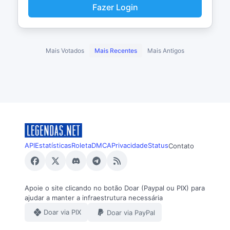
Fazer Login
Mais Votados
Mais Recentes
Mais Antigos
API
Estatísticas
Roleta
DMCA
Privacidade
Status
Contato
Apoie o site clicando no botão Doar (Paypal ou PIX) para
ajudar a manter a infraestrutura necessária
Doar via PIX
Doar via PayPal