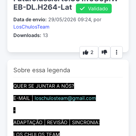
EB-DL.H264-Lat
Validado
Data de envio:
29/05/2026 09:24, por
LosChulosTeam
Downloads:
13
2
Sobre essa legenda
QUER SE JUNTAR A NÓS?
E-MAIL |
loschulosteam@gmail.com
-
ADAPTAÇÃO | REVISÃO | SINCRONIA:
LOS CHULOS TEAM