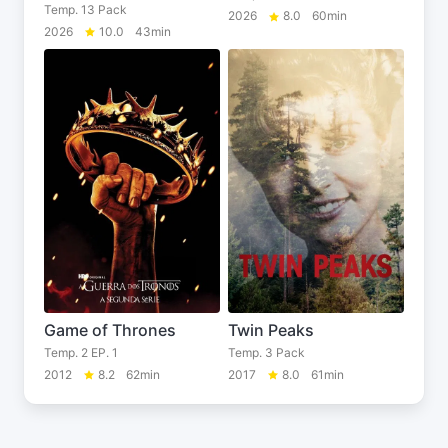
Temp. 13 Pack
2026
8.0
60min
2026
10.0
43min
Game of Thrones
Twin Peaks
Temp. 2 EP. 1
Temp. 3 Pack
2012
8.2
62min
2017
8.0
61min