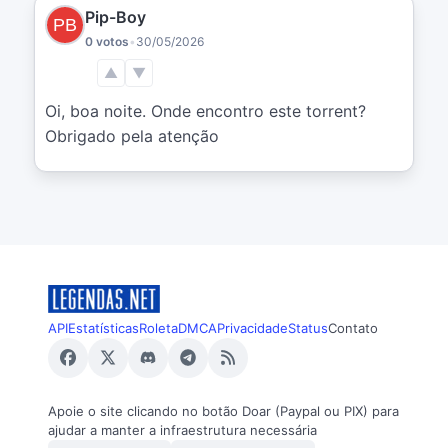
Pip-Boy
0 votos
•
30/05/2026
▲
▼
Oi, boa noite. Onde encontro este torrent?

Obrigado pela atenção
API
Estatísticas
Roleta
DMCA
Privacidade
Status
Contato
Apoie o site clicando no botão Doar (Paypal ou PIX) para
ajudar a manter a infraestrutura necessária