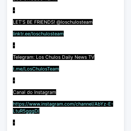
-
LET'S BE FRIENDS! @loschulosteam
linktr.ee/loschulosteam
-
Telegram: Los Chulos Daily News TV
t.me/LosChulosTeam
-
Canal do Instagram
https://www.instagram.com/channel/AbYz-E-
LtuR5gggD/
-