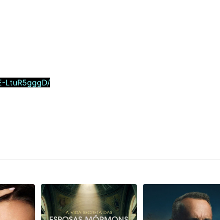
E-LtuR5gggD/