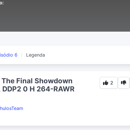
o:
isódio 6
Legenda
 The Final Showdown
2
 DDP2 0 H 264-RAWR
hulosTeam