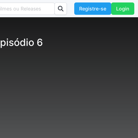
Registre-se
Login
pisódio 6