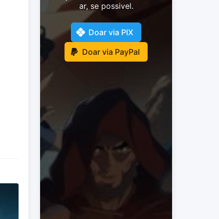
ar, se possivel.
Doar via PIX
Doar via PayPal