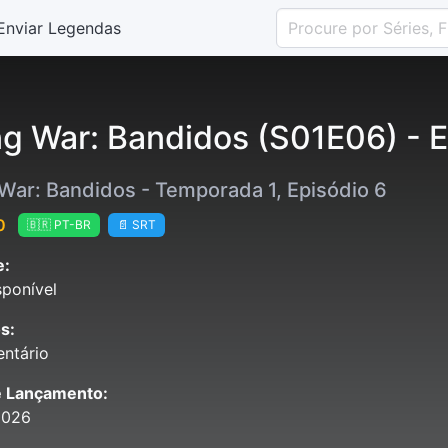
Enviar Legendas
g War: Bandidos (S01E06) - E
War: Bandidos - Temporada 1, Episódio 6
0
🇧🇷 PT-BR
📄 SRT
e:
ponível
s:
ntário
e Lançamento:
2026