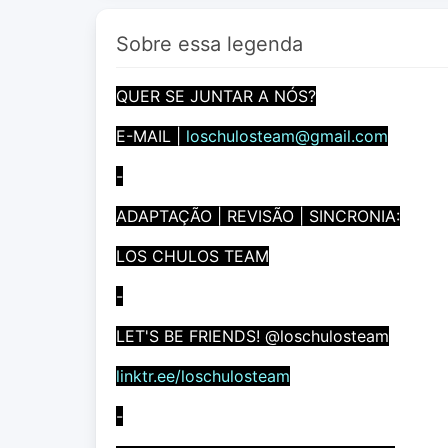
Sobre essa legenda
QUER SE JUNTAR A NÓS?
E-MAIL |
loschulosteam@gmail.com
-
ADAPTAÇÃO | REVISÃO | SINCRONIA:
LOS CHULOS TEAM
-
LET'S BE FRIENDS! @loschulosteam
linktr.ee/loschulosteam
-