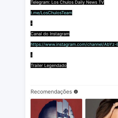
Telegram: Los Chulos Daily News TV
t.me/LosChulosTeam
-
Canal do Instagram
https://www.instagram.com/channel/AbYz-
-
Trailer Legendado
Recomendações