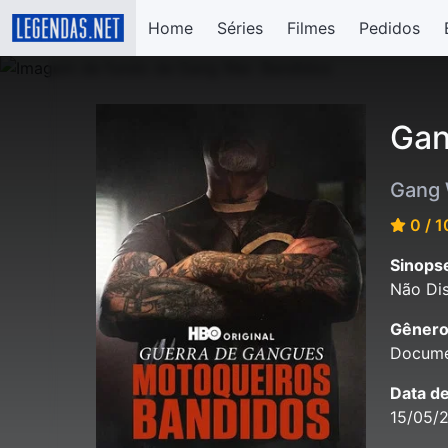
Home
Séries
Filmes
Pedidos
Gan
Gang 
0 / 1
Sinops
Não Dis
Gênero
Docume
Data d
15/05/