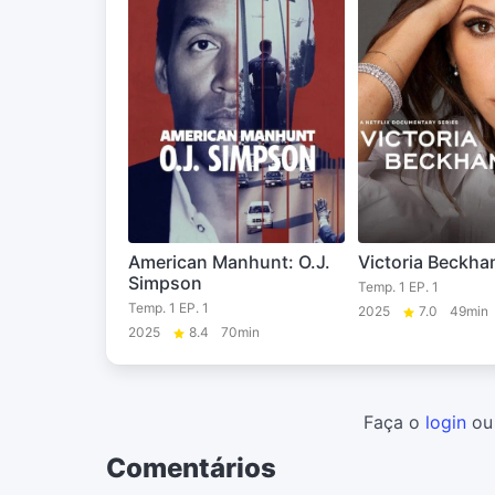
American Manhunt: O.J.
Victoria Beckh
Simpson
Temp. 1 EP. 1
Temp. 1 EP. 1
2025
7.0
49min
2025
8.4
70min
Faça o
login
o
Comentários