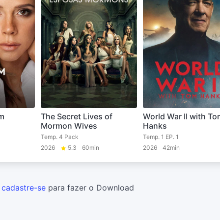
am
The Secret Lives of
World War II with To
Mormon Wives
Hanks
Temp. 4 Pack
Temp. 1 EP. 1
2026
5.3
60min
2026
42min
u
cadastre-se
para fazer o Download