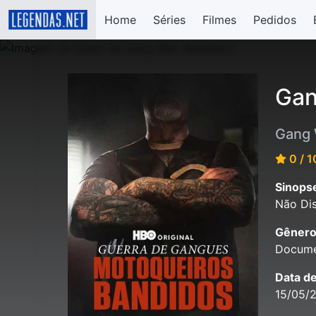
Home
Séries
Filmes
Pedidos
Gan
Gang 
0 / 1
Sinops
Não Dis
Gênero
Docume
Data d
15/05/