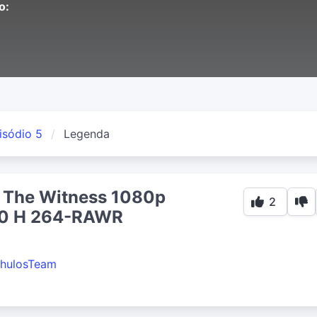
o:
isódio 5
Legenda
 The Witness 1080p
2
0 H 264-RAWR
hulosTeam