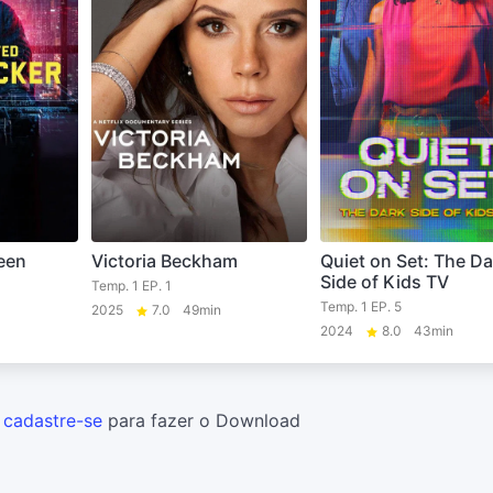
een
Victoria Beckham
Quiet on Set: The Da
Side of Kids TV
Temp. 1 EP. 1
Temp. 1 EP. 5
2025
7.0
49min
2024
8.0
43min
u
cadastre-se
para fazer o Download