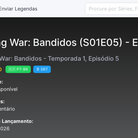
Enviar Legendas
g War: Bandidos (S01E05) - E
War: Bandidos - Temporada 1, Episódio 5
0
🇧🇷 PT-BR
📄 SRT
e:
ponível
s:
ntário
e Lançamento:
2026