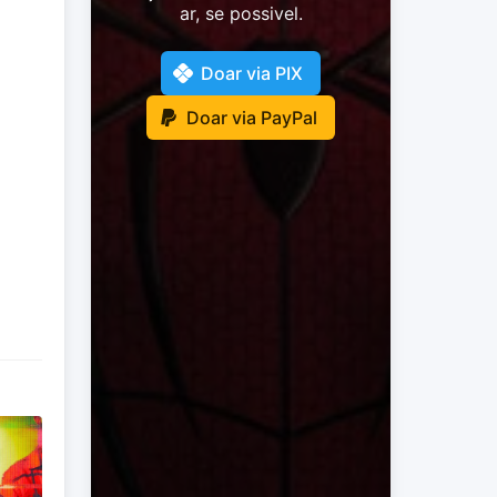
ar, se possivel.
Doar via PIX
Doar via PayPal