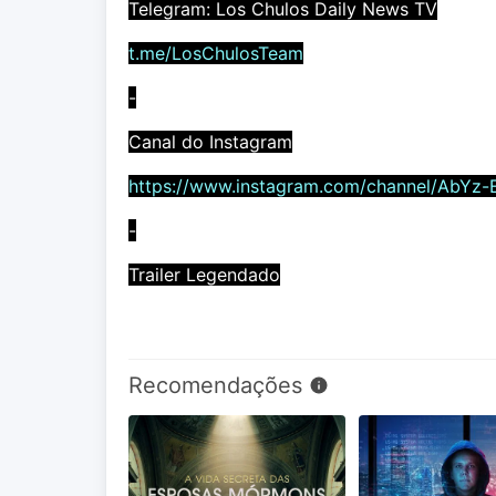
Telegram: Los Chulos Daily News TV
t.me/LosChulosTeam
-
Canal do Instagram
https://www.instagram.com/channel/AbYz-
-
Trailer Legendado
Recomendações