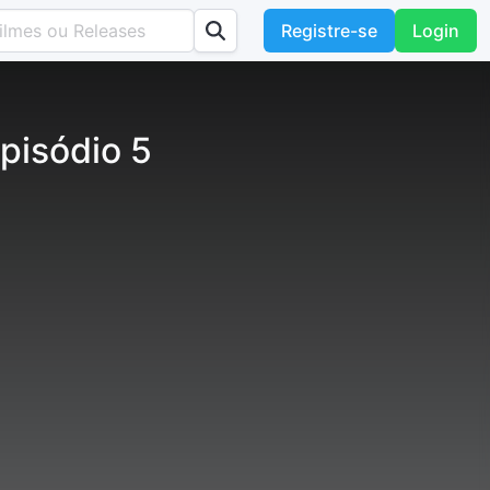
Registre-se
Login
pisódio 5