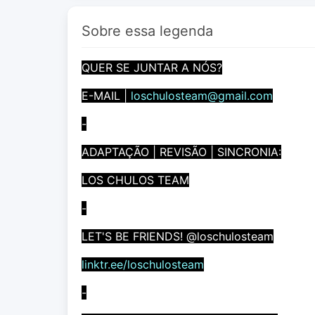
Sobre essa legenda
QUER SE JUNTAR A NÓS?
E-MAIL |
loschulosteam@gmail.com
-
ADAPTAÇÃO | REVISÃO | SINCRONIA:
LOS CHULOS TEAM
-
LET'S BE FRIENDS! @loschulosteam
linktr.ee/loschulosteam
-