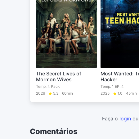
The Secret Lives of
Most Wanted: T
Mormon Wives
Hacker
Temp. 4 Pack
Temp. 1 EP. 4
2026
5.3
60min
2025
1.0
45min
Faça o
login
o
Comentários