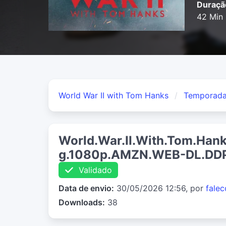
Duraçã
42 Min
World War II with Tom Hanks
Temporada
World.War.II.With.Tom.Han
g.1080p.AMZN.WEB-DL.DD
Validado
Data de envio:
30/05/2026 12:56, por
fale
Downloads:
38