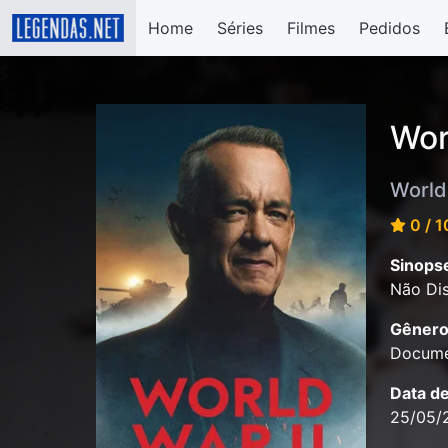
Home
Séries
Filmes
Pedidos
Wor
World
0 / 1
Sinops
Não Dis
Gênero
Docume
Data d
25/05/