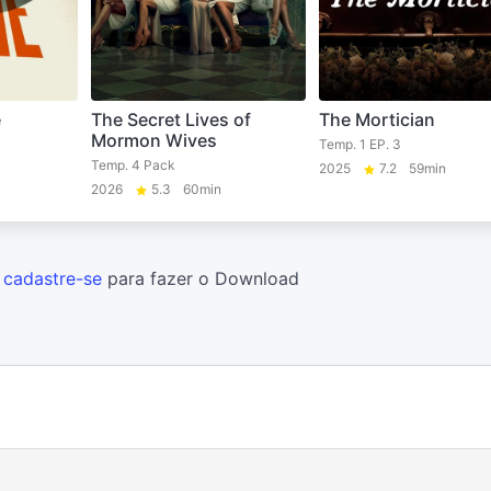
e
The Secret Lives of
The Mortician
Mormon Wives
Temp. 1 EP. 3
Temp. 4 Pack
2025
7.2
59min
2026
5.3
60min
u
cadastre-se
para fazer o Download