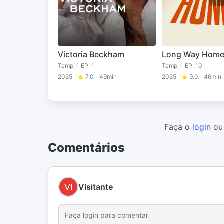
Victoria Beckham
Long Way Hom
Temp. 1 EP. 1
Temp. 1 EP. 10
2025
7.0
49min
2025
9.0
46min
Faça o
login
o
Comentários
Visitante