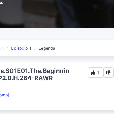
o:
 1
Episódio 1
Legenda
ks.S01E01.The.Beginnin
1
P2.0.H.264-RAWR
compj