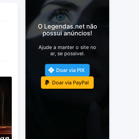
O Legendas.net não
possui anúncios!
Ajude a manter o site no
ar, se possivel.
Doar via PIX
Doar via PayPal