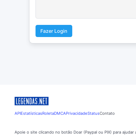
Fazer Login
API
Estatísticas
Roleta
DMCA
Privacidade
Status
Contato
Apoie o site clicando no botão Doar (Paypal ou PIX) para ajudar 