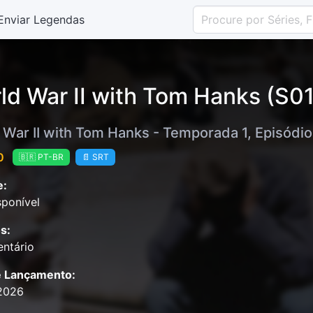
Enviar Legendas
ld War II with Tom Hanks (S01
 War II with Tom Hanks - Temporada 1, Episódio
0
🇧🇷 PT-BR
📄 SRT
e:
ponível
s:
ntário
e Lançamento:
2026