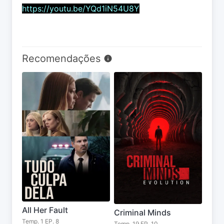
https://youtu.be/YQd1iN54U8Y
Recomendações
All Her Fault
Criminal Minds
Temp. 1 EP. 8
Temp. 19 EP. 10