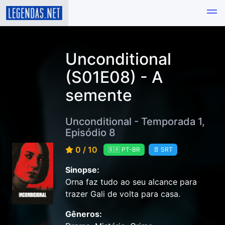
Unconditional
(S01E08) - A
semente
Unconditional - Temporada 1,
Episódio 8
0 / 10
🇧🇷 PT-BR
📄 SRT
Sinopse:
Orna faz tudo ao seu alcance para
trazer Gali de volta para casa.
Gêneros: