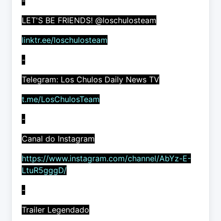
-
LET'S BE FRIENDS! @loschulosteam
linktr.ee/loschulosteam
-
Telegram: Los Chulos Daily News TV
t.me/LosChulosTeam
-
Canal do Instagram
https://www.instagram.com/channel/AbYz-E-
LtuR5gggD/
-
Trailer Legendado