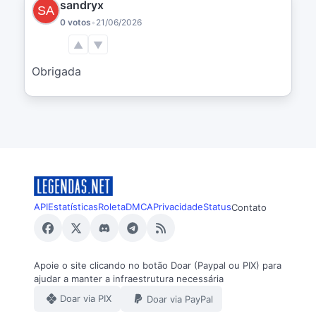
sandryx
0 votos
•
21/06/2026
▲
▼
Obrigada
API
Estatísticas
Roleta
DMCA
Privacidade
Status
Contato
Apoie o site clicando no botão Doar (Paypal ou PIX) para
ajudar a manter a infraestrutura necessária
Doar via PIX
Doar via PayPal