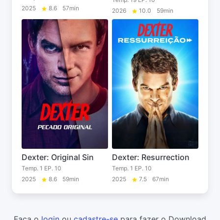
2025
8.6
57min
2026
10.0
59min
Dexter: Original Sin
Dexter: Resurrection
Temp. 1 EP. 10
Temp. 1 EP. 10
2025
8.6
59min
2025
7.5
67min
Faça o
login
ou
cadastre-se
para fazer o Download