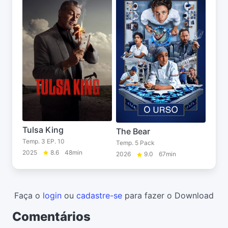
Tulsa King
The Bear
Temp. 3 EP. 10
Temp. 5 Pack
2025
8.6
48min
2026
9.0
67min
Faça o
login
ou
cadastre-se
para fazer o Download
Comentários