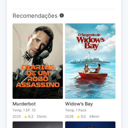
Recomendações
Murderbot
Widow's Bay
Temp. 1 EP. 10
Temp. 1 Pack
2025
6.3
35min
2026
9.0
48min