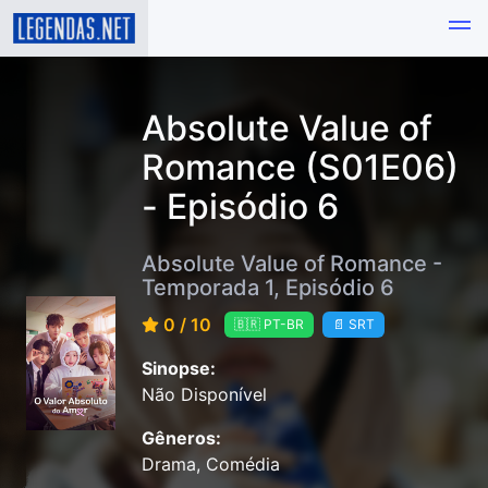
Absolute Value of
Romance (S01E06)
- Episódio 6
Absolute Value of Romance -
Temporada 1, Episódio 6
0 / 10
🇧🇷 PT-BR
📄 SRT
Sinopse:
Não Disponível
Gêneros:
Drama, Comédia