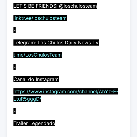
LET'S BE FRIENDS! @loschulosteam
linktr.ee/loschulosteam
-
Telegram: Los Chulos Daily News TV
t.me/LosChulosTeam
-
Canal do Instagram
https://www.instagram.com/channel/AbYz-E-
LtuR5gggD/
-
Trailer Legendado