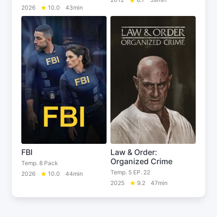
2026
10.0
43min
FBI
Law & Order:
Organized Crime
Temp. 8 Pack
Temp. 5 EP. 22
2026
10.0
44min
2025
9.2
47min