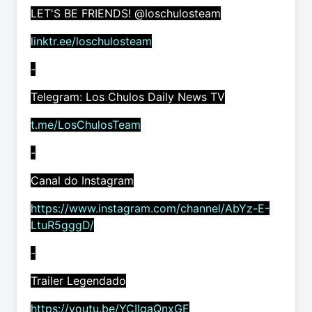
LET'S BE FRIENDS! @loschulosteam
linktr.ee/loschulosteam
-
Telegram: Los Chulos Daily News TV
t.me/LosChulosTeam
-
Canal do Instagram
https://www.instagram.com/channel/AbYz-E-
LtuR5gggD/
-
Trailer Legendado
https://youtu.be/YCIIgaQnxGE