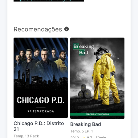
Recomendações
Chicago P.D.: Distrito
Breaking Bad
21
Temp. 5 EP. 1
Temp. 13 Pack
2012
8.7
59min