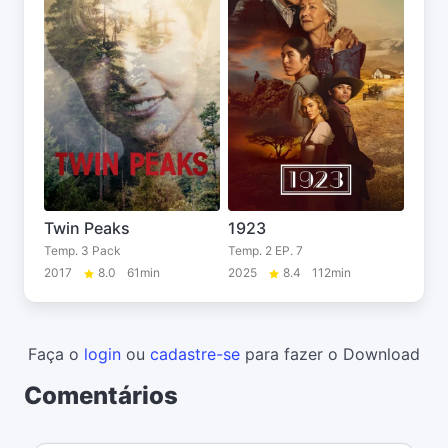
Twin Peaks
1923
Temp. 3 Pack
Temp. 2 EP. 7
2017
8.0
61min
2025
8.4
112min
Faça o
login
ou
cadastre-se
para fazer o Download
Comentários