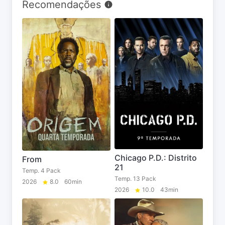
Recomendações
Chicago P.D.: Distrito
From
21
Temp. 4 Pack
Temp. 13 Pack
2026
8.0
60min
2026
10.0
43min