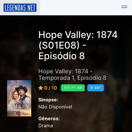
Hope Valley: 1874
(S01E08) -
Episódio 8
Hope Valley: 1874 -
Temporada 1, Episódio 8
0 / 10
🇧🇷 PT-BR
📄 SRT
Sinopse:
Não Disponível
Gêneros:
Drama