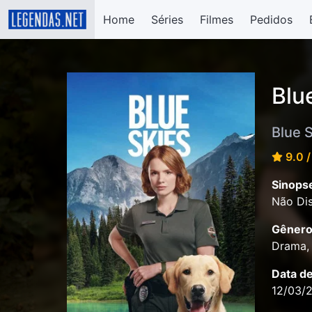
Home
Séries
Filmes
Pedidos
Blu
Blue 
9.0 /
Sinops
Não Dis
Gênero
Drama,
Data d
12/03/