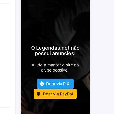
O Legendas.net não
possui anúncios!
Ajude a manter o site no
ar, se possivel.
Doar via PIX
Doar via PayPal