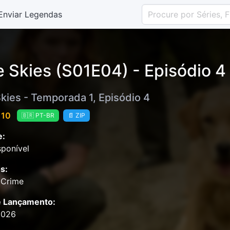
Enviar Legendas
e Skies (S01E04) - Episódio 4
Skies - Temporada 1, Episódio 4
 10
🇧🇷 PT-BR
📄 ZIP
e:
ponível
s:
 Crime
e Lançamento:
2026