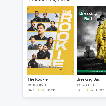
The Rookie
Breaking Bad
Temp. 8 EP. 18
Temp. 5 EP. 1
2026
9.8
44min
2012
8.7
59min