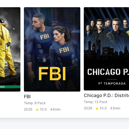
Chicago P.D.: Distrit
FBI
Temp. 13 Pack
Temp. 8 Pack
2026
10.0
43min
2026
10.0
44min