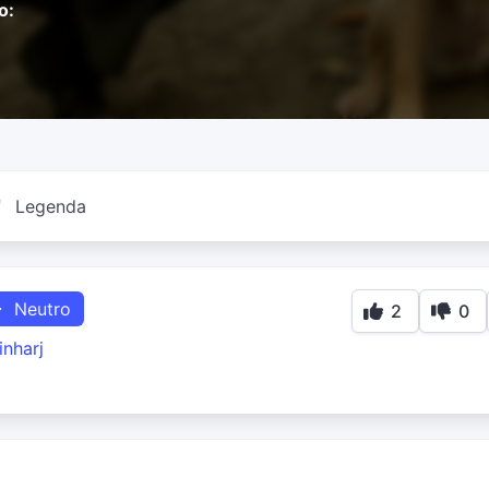
o:
Legenda
Neutro
2
0
inharj