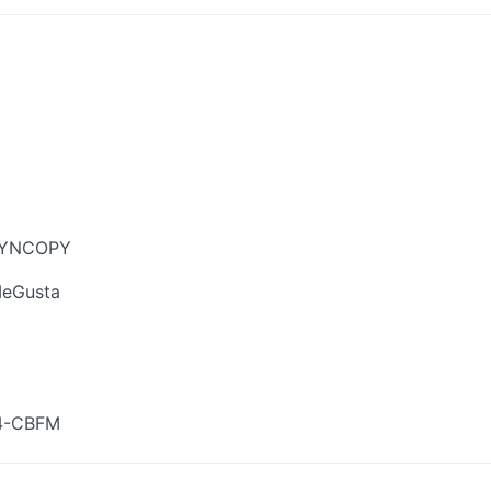
-SYNCOPY
MeGusta
64-CBFM