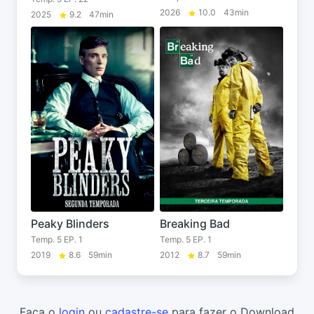
2026
10.0
43min
2025
9.2
47min
Peaky Blinders
Breaking Bad
Temp. 5 EP. 1
Temp. 5 EP. 1
2019
8.6
59min
2012
8.7
59min
Faça o
login
ou
cadastre-se
para fazer o Download