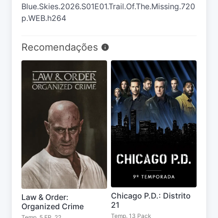
Blue.Skies.2026.S01E01.Trail.Of.The.Missing.720
p.WEB.h264
Recomendações
Chicago P.D.: Distrito
Law & Order:
21
Organized Crime
Temp. 13 Pack
Temp. 5 EP. 22