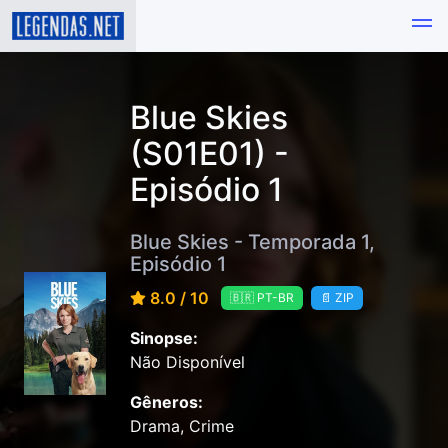
Blue Skies
(S01E01) -
Episódio 1
Blue Skies - Temporada 1,
Episódio 1
8.0 / 10
🇧🇷 PT-BR
📄 ZIP
Sinopse:
Não Disponível
Gêneros:
Drama, Crime