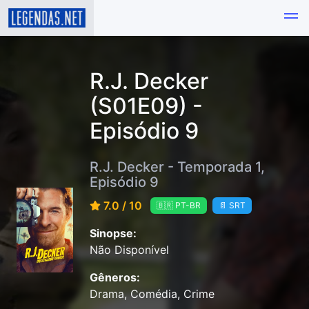
R.J. Decker
(S01E09) -
Episódio 9
R.J. Decker - Temporada 1,
Episódio 9
7.0 / 10
🇧🇷 PT-BR
📄 SRT
Sinopse:
Não Disponível
Gêneros:
Drama, Comédia, Crime