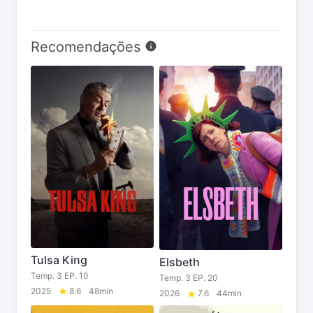
Recomendações
Tulsa King
Elsbeth
Temp. 3 EP. 10
Temp. 3 EP. 20
2025
8.6
48min
2026
7.6
44min