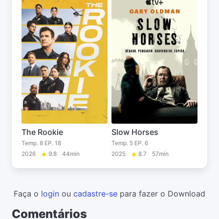
The Rookie
Slow Horses
Temp. 8 EP. 18
Temp. 5 EP. 6
2026
9.8
44min
2025
8.7
57min
Faça o
login
ou
cadastre-se
para fazer o Download
Comentários