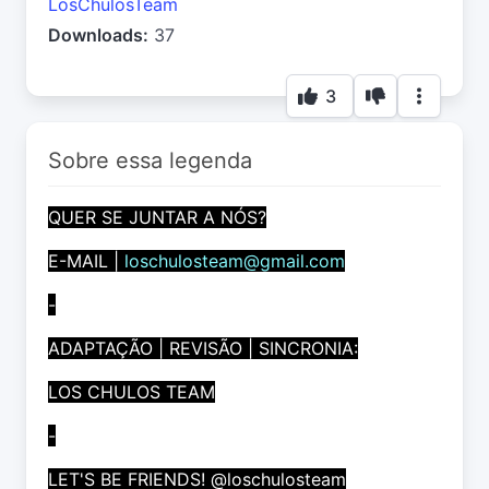
LosChulosTeam
Downloads:
37
3
Sobre essa legenda
QUER SE JUNTAR A NÓS?
E-MAIL |
loschulosteam@gmail.com
-
ADAPTAÇÃO | REVISÃO | SINCRONIA:
LOS CHULOS TEAM
-
LET'S BE FRIENDS! @loschulosteam