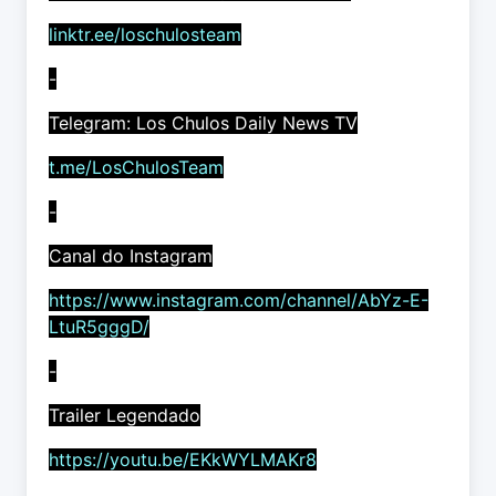
linktr.ee/loschulosteam
-
Telegram: Los Chulos Daily News TV
t.me/LosChulosTeam
-
Canal do Instagram
https://www.instagram.com/channel/AbYz-E-
LtuR5gggD/
-
Trailer Legendado
https://youtu.be/EKkWYLMAKr8