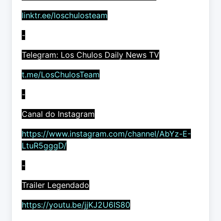
linktr.ee/loschulosteam
-
Telegram: Los Chulos Daily News TV
t.me/LosChulosTeam
-
Canal do Instagram
https://www.instagram.com/channel/AbYz-E-
LtuR5gggD/
-
Trailer Legendado
https://youtu.be/jjKJ2U6IS80