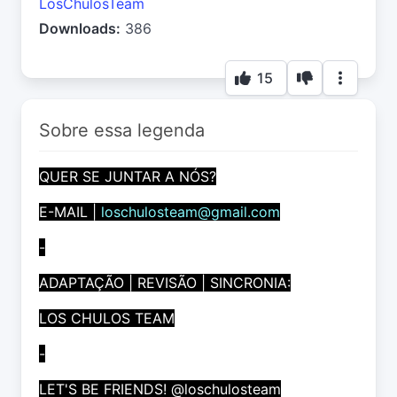
LosChulosTeam
Downloads:
386
15
Sobre essa legenda
QUER SE JUNTAR A NÓS?
E-MAIL |
loschulosteam@gmail.com
-
ADAPTAÇÃO | REVISÃO | SINCRONIA:
LOS CHULOS TEAM
-
LET'S BE FRIENDS! @loschulosteam