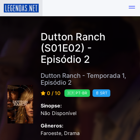
Dutton Ranch
(S01E02) -
Episódio 2
Dutton Ranch - Temporada 1,
Episódio 2
0 / 10
🇧🇷 PT-BR
📄 SRT
Sinopse:
Não Disponível
Gêneros:
Faroeste, Drama