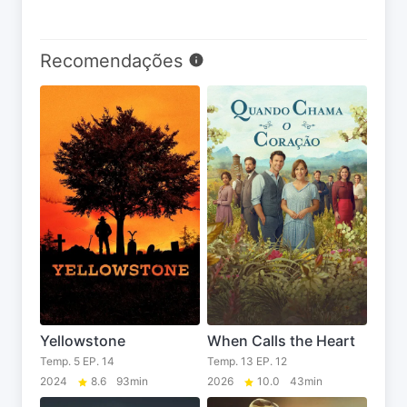
Recomendações
Yellowstone
When Calls the Heart
Temp. 5 EP. 14
Temp. 13 EP. 12
2024
8.6
93min
2026
10.0
43min