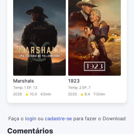
Marshals
1923
Temp. 1 EP. 13
Temp. 2 EP. 7
2026
10.0
43min
2025
8.4
112min
Faça o
login
ou
cadastre-se
para fazer o Download
Comentários