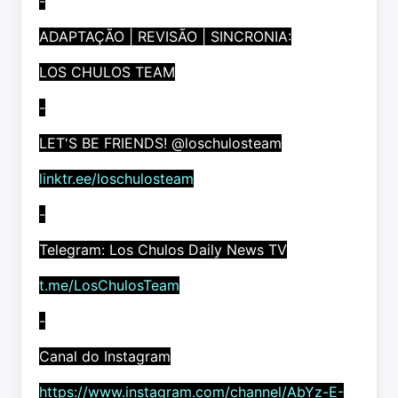
-
ADAPTAÇÃO | REVISÃO | SINCRONIA:
LOS CHULOS TEAM
-
LET'S BE FRIENDS! @loschulosteam
linktr.ee/loschulosteam
-
Telegram: Los Chulos Daily News TV
t.me/LosChulosTeam
-
Canal do Instagram
https://www.instagram.com/channel/AbYz-E-