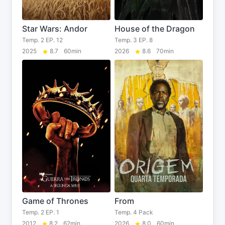
Star Wars: Andor
House of the Dragon
Temp. 2 EP. 12
Temp. 3 EP. 8
2025
8.7
60min
2026
8.6
70min
Game of Thrones
From
Temp. 2 EP. 1
Temp. 4 Pack
2012
8.2
62min
2026
8.0
60min