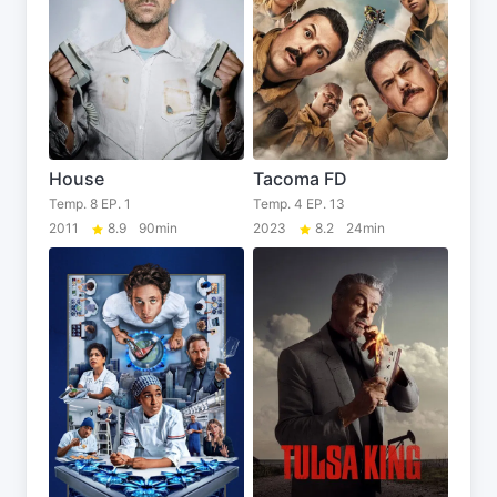
House
Tacoma FD
Temp. 8 EP. 1
Temp. 4 EP. 13
2011
8.9
90min
2023
8.2
24min