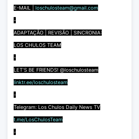
E-MAIL |
loschulosteam@gmail.com
-
ADAPTAÇÃO | REVISÃO | SINCRONIA:
LOS CHULOS TEAM
-
LET'S BE FRIENDS! @loschulosteam
linktr.ee/loschulosteam
-
Telegram: Los Chulos Daily News TV
t.me/LosChulosTeam
-