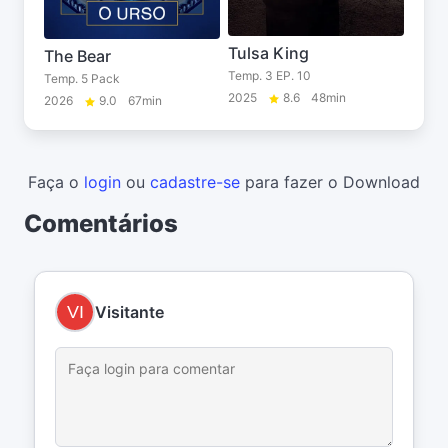
Tulsa King
The Bear
Temp. 3 EP. 10
Temp. 5 Pack
2025
8.6
48min
2026
9.0
67min
Faça o
login
ou
cadastre-se
para fazer o Download
Comentários
Visitante