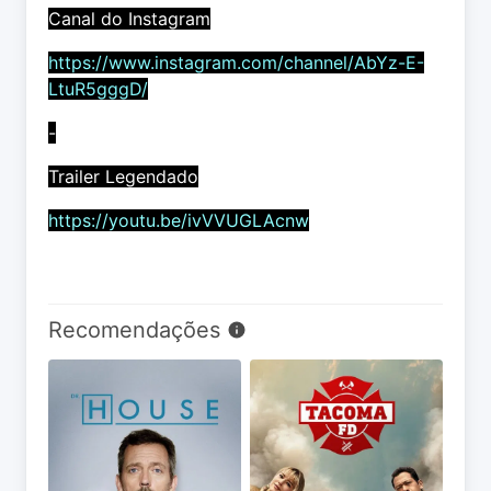
Canal do Instagram
https://www.instagram.com/channel/AbYz-E-
LtuR5gggD/
-
Trailer Legendado
https://youtu.be/ivVVUGLAcnw
Recomendações