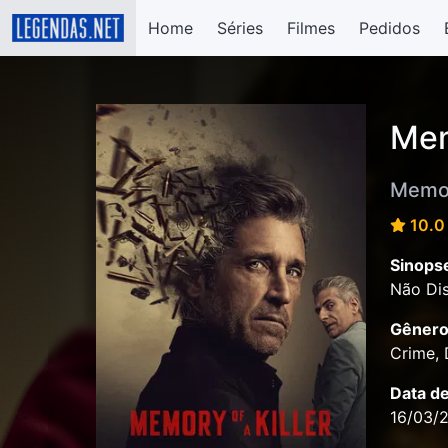
Home
Séries
Filmes
Pedidos
Mem
Memory
10.0 
Sinops
Não Dis
Gênero
Crime,
Data d
16/03/