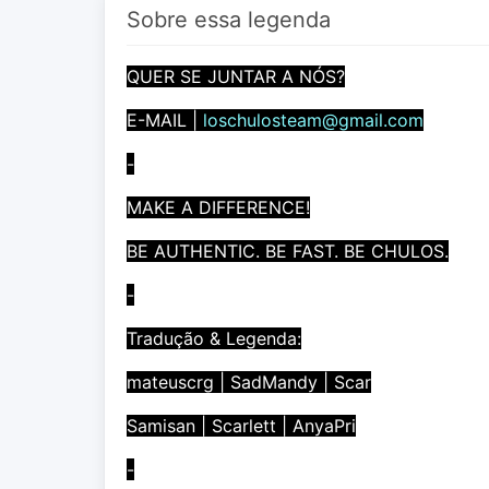
Sobre essa legenda
QUER SE JUNTAR A NÓS?
E-MAIL |
loschulosteam@gmail.com
-
MAKE A DIFFERENCE!
BE AUTHENTIC. BE FAST. BE CHULOS.
-
Tradução & Legenda:
mateuscrg | SadMandy | Scar
Samisan | Scarlett | AnyaPri
-