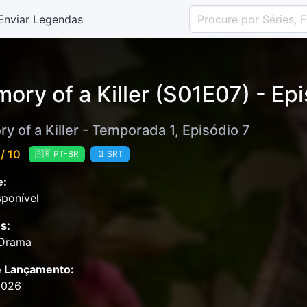
Enviar Legendas
ory of a Killer (S01E07) - Epi
 of a Killer - Temporada 1, Episódio 7
/ 10
🇧🇷 PT-BR
📄 SRT
e:
ponível
s:
 Drama
e Lançamento:
2026