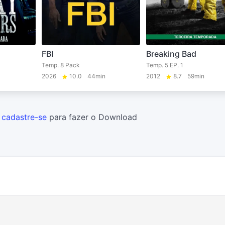
FBI
Breaking Bad
Temp. 8 Pack
Temp. 5 EP. 1
2026
10.0
44min
2012
8.7
59min
u
cadastre-se
para fazer o Download