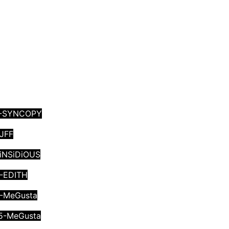
64-SYNCOPY
-JFF
-iNSiDiOUS
4-EDITH
5-MeGusta
65-MeGusta