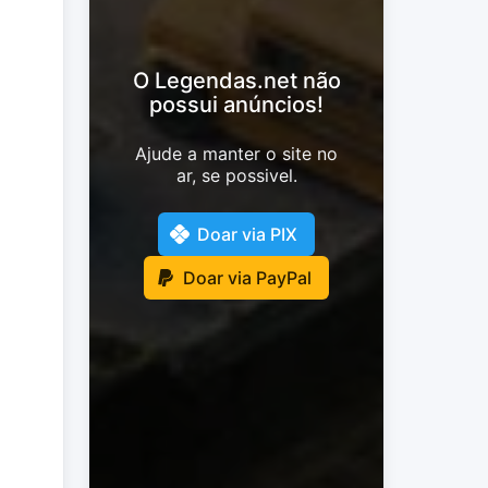
O Legendas.net não
possui anúncios!
Ajude a manter o site no
ar, se possivel.
Doar via PIX
Doar via PayPal