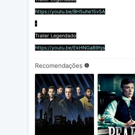
https://youtu.be/BH5uhe15v5A
-
Trailer Legendado
https://youtu.be/EkHNGaB9hjs
Recomendações