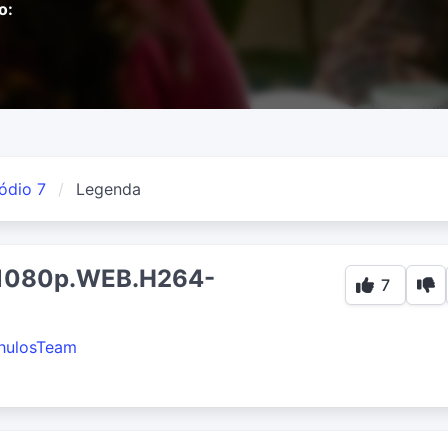
o:
ódio 7
Legenda
7.1080p.WEB.H264-
7
hulosTeam