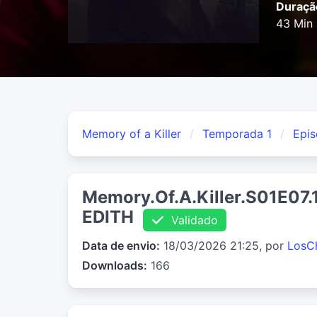
Duraçã
43 Min
Memory of a Killer
Temporada 1
Epis
Memory.Of.A.Killer.S01E0
EDITH
Validado
Data de envio:
18/03/2026 21:25, por
LosC
Downloads:
166