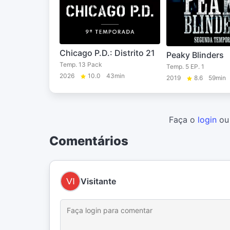
Chicago P.D.: Distrito 21
Peaky Blinders
Temp. 13 Pack
Temp. 5 EP. 1
2026
10.0
43min
2019
8.6
59min
Faça o
login
o
Comentários
Visitante