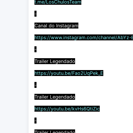
t.me/LosChulosTeam
-
Canal do Instagram
https://www.instagram.com/channel/AbYz-
-
Trailer Legendado
https://youtu.be/Fao2UqPek_E
-
Trailer Legendado
https://youtu.be/kvHs6QtiZic
-
Trailer Legendado