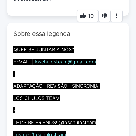
10
Sobre essa legenda
QUER SE JUNTAR A NÓS?
E-MAIL |
loschulosteam@gmail.com
-
ADAPTAÇÃO | REVISÃO | SINCRONIA:
LOS CHULOS TEAM
-
LET'S BE FRIENDS! @loschulosteam
linktr.ee/loschulosteam