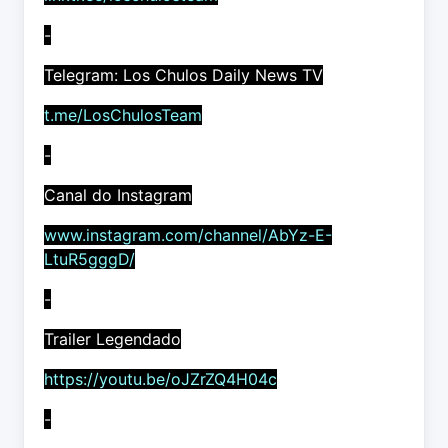
-
Telegram: Los Chulos Daily News TV
t.me/LosChulosTeam
-
Canal do Instagram
www.instagram.com/channel/AbYz-E-
LtuR5gggD/
-
Trailer Legendado
https://youtu.be/oJZrZQ4H04c
-