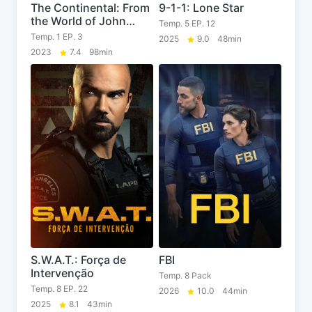
The Continental: From
9-1-1: Lone Star
the World of John
Temp. 5 EP. 12
Wick
Temp. 1 EP. 3
2025
9.0
48min
2023
7.4
98min
S.W.A.T.: Força de
FBI
Intervenção
Temp. 8 Pack
Temp. 8 EP. 22
2026
10.0
44min
2025
8.1
43min