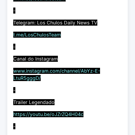
-
Telegram: Los Chulos Daily News TV
t.me/LosChulosTeam
-
Canal do Instagram
www.instagram.com/channel/AbYz-E-
LtuR5gggD/
-
Trailer Legendado
https://youtu.be/oJZrZQ4H04c
-