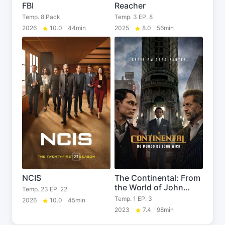
FBI
Reacher
Temp. 8 Pack
Temp. 3 EP. 8
2026
10.0
44min
2025
8.0
56min
NCIS
The Continental: From
the World of John
Temp. 23 EP. 22
Wick
Temp. 1 EP. 3
2026
10.0
45min
2023
7.4
98min