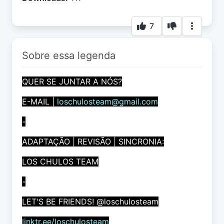
7
Sobre essa legenda
QUER SE JUNTAR A NÓS?
E-MAIL |
loschulosteam@gmail.com
-
ADAPTAÇÃO | REVISÃO | SINCRONIA:
LOS CHULOS TEAM
-
LET'S BE FRIENDS! @loschulosteam
linktr.ee/loschulosteam