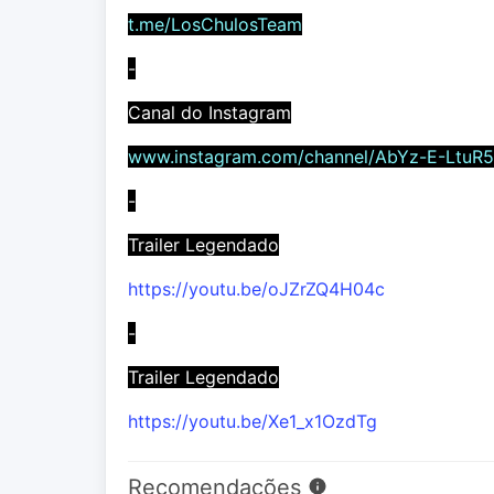
t.me/LosChulosTeam
-
Canal do Instagram
www.instagram.com/channel/AbYz-E-LtuR
-
Trailer Legendado
https://youtu.be/oJZrZQ4H04c
-
Trailer Legendado
https://youtu.be/Xe1_x1OzdTg
Recomendações