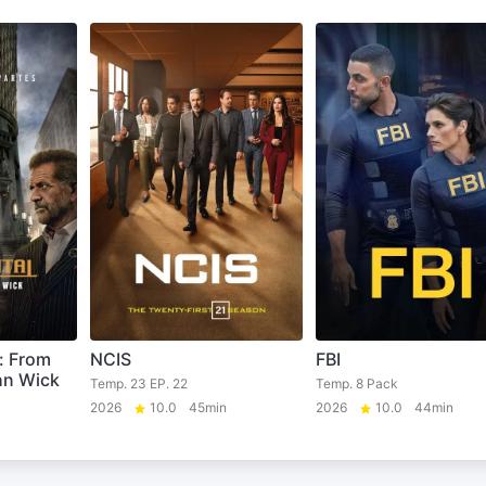
: From
NCIS
FBI
hn Wick
Temp. 23 EP. 22
Temp. 8 Pack
2026
10.0
45min
2026
10.0
44min