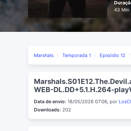
Duraçã
43 Min
Marshals
Temporada 1
Episódio 12
Marshals.S01E12.The.Devil
WEB-DL.DD+5.1.H.264-pla
Data de envio:
18/05/2026 07:06, por
LosC
Downloads:
202