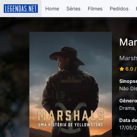
Home
Séries
Filmes
Pedidos
Mar
Marsh
6.0 /
Sinops
Não Dis
Gênero
Drama, 
Data d
17/05/