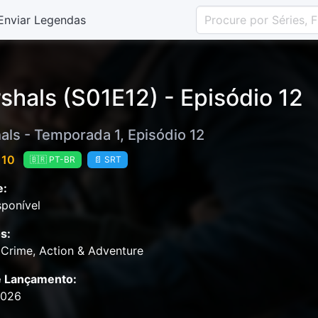
Enviar Legendas
shals (S01E12) - Episódio 12
als - Temporada 1, Episódio 12
 10
🇧🇷 PT-BR
📄 SRT
e:
ponível
s:
Crime, Action & Adventure
e Lançamento:
2026