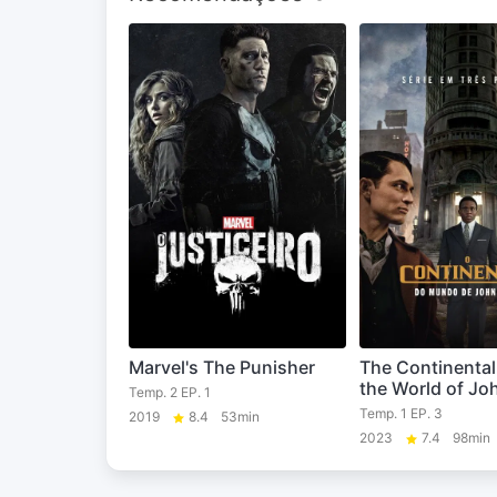
Marvel's The Punisher
The Continental
the World of Jo
Temp. 2 EP. 1
Temp. 1 EP. 3
2019
8.4
53min
2023
7.4
98min