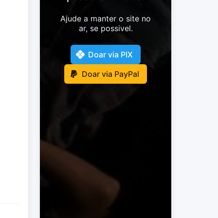
Ajude a manter o site no
ar, se possivel.
Doar via PIX
Doar via PayPal