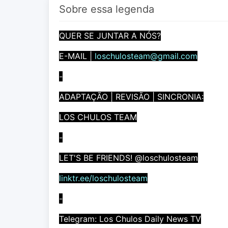
Sobre essa legenda
QUER SE JUNTAR A NÓS?
E-MAIL |
loschulosteam@gmail.com
-
ADAPTAÇÃO | REVISÃO | SINCRONIA:
LOS CHULOS TEAM
-
LET'S BE FRIENDS! @loschulosteam
linktr.ee/loschulosteam
-
Telegram: Los Chulos Daily News TV