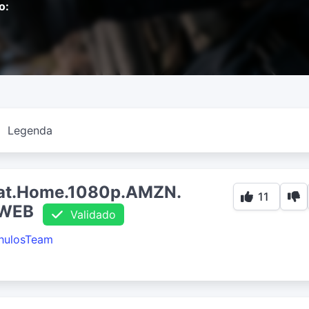
o:
Legenda
.at.Home.1080p.AMZN.
11
yWEB
Validado
hulosTeam