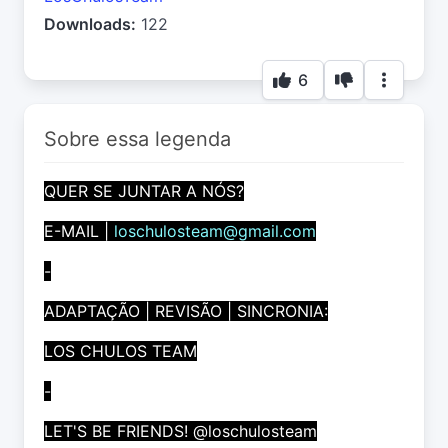
Downloads:
122
6
Sobre essa legenda
QUER SE JUNTAR A NÓS?
E-MAIL |
loschulosteam@gmail.com
-
ADAPTAÇÃO | REVISÃO | SINCRONIA:
LOS CHULOS TEAM
-
LET'S BE FRIENDS! @loschulosteam